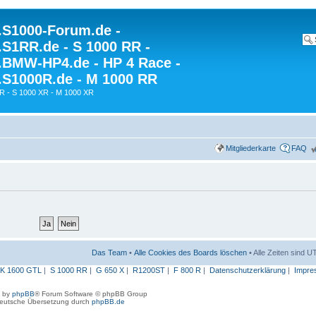
S1000-Forum.de -
S1RR.de - S 1000 RR -
BMW-HP4.de - HP 4 Race -
S1000R.de - M 1000 RR
R - S 1000 XR - M 1000 XR
Mitgliederkarte
FAQ
Das Team
•
Alle Cookies des Boards löschen
• Alle Zeiten sind 
K 1600 GTL
|
S 1000 RR
|
G 650 X
|
R1200ST
|
F 800 R
|
Datenschutzerklärung
|
Impre
 by
phpBB
® Forum Software © phpBB Group
eutsche Übersetzung durch
phpBB.de