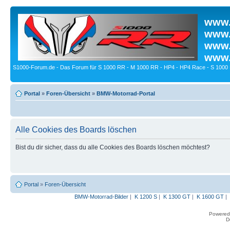
www.
www.
www.
www.
S1000-Forum.de - Das Forum für S 1000 RR - M 1000 RR - HP4 - HP4 Race - S 1000 
Portal
»
Foren-Übersicht
»
BMW-Motorrad-Portal
Alle Cookies des Boards löschen
Bist du dir sicher, dass du alle Cookies des Boards löschen möchtest?
Portal
»
Foren-Übersicht
BMW-Motorrad-Bilder
|
K 1200 S
|
K 1300 GT
|
K 1600 GT
|
Powered
D