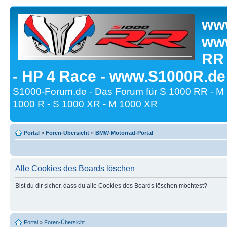
www
www
RR
- HP 4 Race - www.S1000R.de
S1000-Forum.de - Das Forum für S 1000 RR - M
1000 R - S 1000 XR - M 1000 XR
Portal
»
Foren-Übersicht
»
BMW-Motorrad-Portal
Alle Cookies des Boards löschen
Bist du dir sicher, dass du alle Cookies des Boards löschen möchtest?
Portal
»
Foren-Übersicht