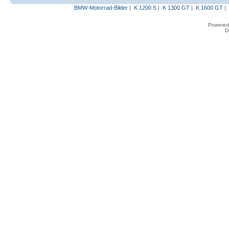
BMW-Motorrad-Bilder
|
K 1200 S
|
K 1300 GT
|
K 1600 GT
|
Powered
D