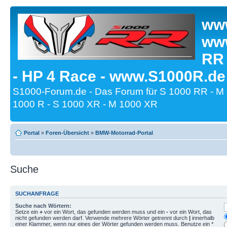
www
www
RR
- HP 4 Race - www.S1000R.de
S1000-Forum.de - Das Forum für S 1000 RR - M
1000 R - S 1000 XR - M 1000 XR
Portal
»
Foren-Übersicht
»
BMW-Motorrad-Portal
Suche
SUCHANFRAGE
Suche nach Wörtern:
Setze ein
+
vor ein Wort, das gefunden werden muss und ein
-
vor ein Wort, das
nicht gefunden werden darf. Verwende mehrere Wörter getrennt durch
|
innerhalb
einer Klammer, wenn nur eines der Wörter gefunden werden muss. Benutze ein *