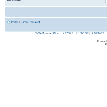
Portal
»
Foren-Übersicht
BMW-Motorrad-Bilder
|
K 1200 S
|
K 1300 GT
|
K 1600 GT
|
Powered
D