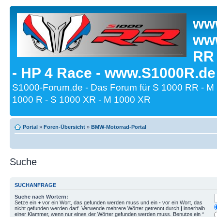
www
www
RR
- HP 4 Race - www.S1000R.de
S1000-Forum.de - Das Forum für S 1000 RR - M
1000 R - S 1000 XR - M 1000 XR
Portal
»
Foren-Übersicht
»
BMW-Motorrad-Portal
Suche
SUCHANFRAGE
Suche nach Wörtern:
Setze ein
+
vor ein Wort, das gefunden werden muss und ein
-
vor ein Wort, das
nicht gefunden werden darf. Verwende mehrere Wörter getrennt durch
|
innerhalb
einer Klammer, wenn nur eines der Wörter gefunden werden muss. Benutze ein *