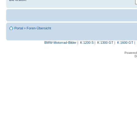
Portal
»
Foren-Übersicht
BMW-Motorrad-Bilder
|
K 1200 S
|
K 1300 GT
|
K 1600 GT
|
Powered
D