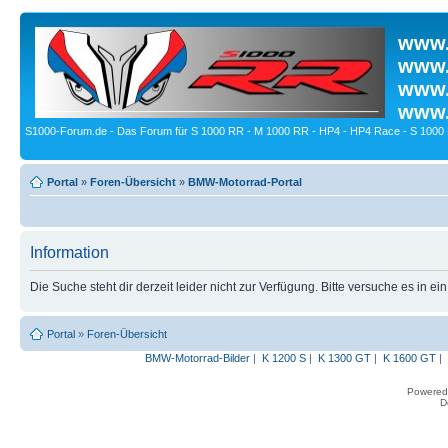
www.
www.
www.
www.
S1000-Forum.de - Das Forum für S 1000 RR - M 1000 RR - HP4 - HP4 Race - S 1000 
Portal
»
Foren-Übersicht
»
BMW-Motorrad-Portal
Information
Die Suche steht dir derzeit leider nicht zur Verfügung. Bitte versuche es in ei
Portal
»
Foren-Übersicht
BMW-Motorrad-Bilder
|
K 1200 S
|
K 1300 GT
|
K 1600 GT
|
Powered
D