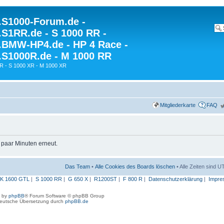
S1000-Forum.de -
S1RR.de - S 1000 RR -
BMW-HP4.de - HP 4 Race -
S1000R.de - M 1000 RR
R - S 1000 XR - M 1000 XR
Mitgliederkarte
FAQ
n paar Minuten erneut.
Das Team
•
Alle Cookies des Boards löschen
• Alle Zeiten sind 
K 1600 GTL
|
S 1000 RR
|
G 650 X
|
R1200ST
|
F 800 R
|
Datenschutzerklärung
|
Impre
 by
phpBB
® Forum Software © phpBB Group
eutsche Übersetzung durch
phpBB.de