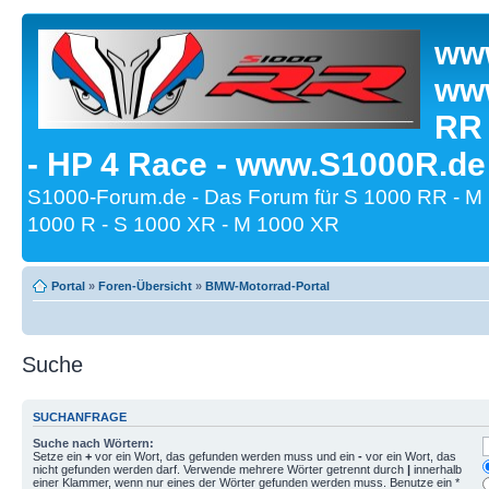
www
www
RR
- HP 4 Race - www.S1000R.de
S1000-Forum.de - Das Forum für S 1000 RR - M
1000 R - S 1000 XR - M 1000 XR
Portal
»
Foren-Übersicht
»
BMW-Motorrad-Portal
Suche
SUCHANFRAGE
Suche nach Wörtern:
Setze ein
+
vor ein Wort, das gefunden werden muss und ein
-
vor ein Wort, das
nicht gefunden werden darf. Verwende mehrere Wörter getrennt durch
|
innerhalb
einer Klammer, wenn nur eines der Wörter gefunden werden muss. Benutze ein *