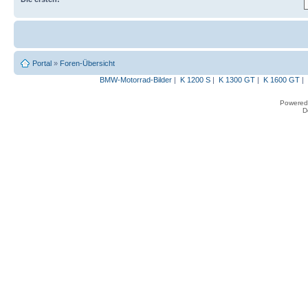
Portal
»
Foren-Übersicht
BMW-Motorrad-Bilder
|
K 1200 S
|
K 1300 GT
|
K 1600 GT
|
Powered
D