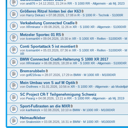
von
andi76
» 14.12.2022, 21:24 in
RR - S 1000 RR - Allgemein - ab Mj. 2023
Größeres Ritzel hinten bei der K63
von
Harry Dekarz
» 07.08.2026, 17:08 in
R - S 1000 R - Technik - S1000R
Verkabelung Connected Cradle
von
XRminator
» 09.08.2026, 11:26 in
XR - S 1000 XR - Allgemein - S1000XR
Metzeler Sportec 01 RS
von
Iceman64
» 09.04.2026, 15:30 in
XR - S 1000 XR - Reifen - S1000XR - M
Conti Sportattack 5 ist montiert
von
Iceman64
» 05.03.2026, 07:36 in
XR - S 1000 XR - Reifen - S1000XR - M
XR
BMW Connected Cradle-Halterung S 1000 XR 2017
von
XRminator
» 06.08.2026, 18:28 in
XR - S 1000 XR - Allgemein - S1000XR
Bremsrubbeln
von
golf216vau
» 28.07.2026, 17:29 in
BMW - M 1000 XR - M1000XR
Mein Umbau von S auf M Optik
von
Ostfrees
» 31.01.2026, 10:56 in
XR - S 1000 XR - Allgemein - ab Modellja
SC Project CR-T Teilgenehmigung Schweiz
von
Pwarg
» 04.08.2026, 13:21 in
RR - S 1000 RR - Allgemein - ab Mj. 2019
Sport-Fußrasten an die MXR
von
karlheinzk
» 02.08.2026, 10:10 in
BMW - M 1000 XR - M1000XR
Helmaufkleber
von
Snakeskin
» 03.08.2026, 16:31 in
BMW - M 1000 XR - M1000XR