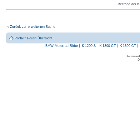
Beiträge der l
Zurück zur erweiterten Suche
Portal
»
Foren-Übersicht
BMW-Motorrad-Bilder
|
K 1200 S
|
K 1300 GT
|
K 1600 GT
|
Powered
D