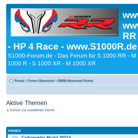
www
www
RR
- HP 4 Race - www.S1000R.de
S1000-Forum.de - Das Forum für S 1000 RR - M
1000 R - S 1000 XR - M 1000 XR
Portal
»
Foren-Übersicht
»
BMW-Motorrad-Portal
Aktive Themen
Zurück zur erweiterten Suche
THEMEN
Carbonräder Model 2023