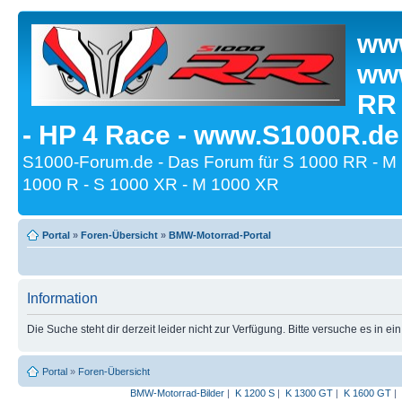
www
www
RR
- HP 4 Race - www.S1000R.de
S1000-Forum.de - Das Forum für S 1000 RR - M
1000 R - S 1000 XR - M 1000 XR
Portal
»
Foren-Übersicht
»
BMW-Motorrad-Portal
Information
Die Suche steht dir derzeit leider nicht zur Verfügung. Bitte versuche es in ei
Portal
»
Foren-Übersicht
BMW-Motorrad-Bilder
|
K 1200 S
|
K 1300 GT
|
K 1600 GT
|