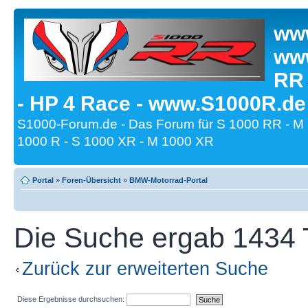
www
www
RR
- HP 4 Race - www.S1000R.de
S1000-Forum.de - Das Forum für S 1000 RR - M
1000 R - S 1000 XR - M 1000 XR
Portal
»
Foren-Übersicht
»
BMW-Motorrad-Portal
Die Suche ergab 1434 T
Zurück zur erweiterten Suche
Diese Ergebnisse durchsuchen: