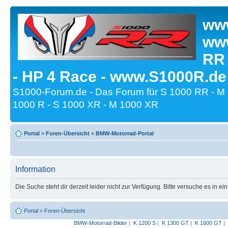
www
www
RR
- HP 4 Race - www.S1000R.de
S1000-Forum.de - Das Forum für S 1000 RR - M
1000 R - S 1000 XR - M 1000 XR
Portal
»
Foren-Übersicht
»
BMW-Motorrad-Portal
Information
Die Suche steht dir derzeit leider nicht zur Verfügung. Bitte versuche es in ei
Portal
»
Foren-Übersicht
BMW-Motorrad-Bilder
|
K 1200 S
|
K 1300 GT
|
K 1600 GT
|