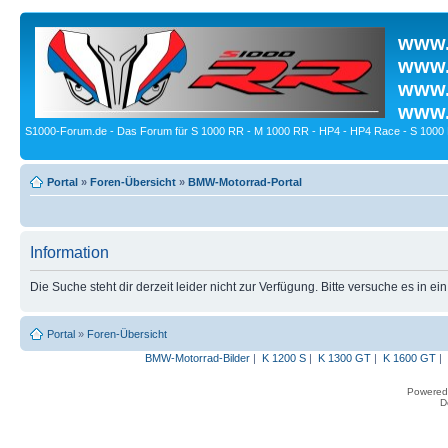
www.
www.
www.
www.
S1000-Forum.de - Das Forum für S 1000 RR - M 1000 RR - HP4 - HP4 Race - S 1000 
Portal
»
Foren-Übersicht
»
BMW-Motorrad-Portal
Information
Die Suche steht dir derzeit leider nicht zur Verfügung. Bitte versuche es in ei
Portal
»
Foren-Übersicht
BMW-Motorrad-Bilder
|
K 1200 S
|
K 1300 GT
|
K 1600 GT
|
Powered
D