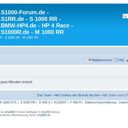
S1000-Forum.de -
S1RR.de - S 1000 RR -
BMW-HP4.de - HP 4 Race -
S1000R.de - M 1000 RR
R - S 1000 XR - M 1000 XR
Mitgliederkarte
FAQ
n paar Minuten erneut.
Das Team
•
Alle Cookies des Boards löschen
• Alle Zeiten sind 
K 1600 GTL
|
S 1000 RR
|
G 650 X
|
R1200ST
|
F 800 R
|
Datenschutzerklärung
|
Impre
 by
phpBB
® Forum Software © phpBB Group
eutsche Übersetzung durch
phpBB.de