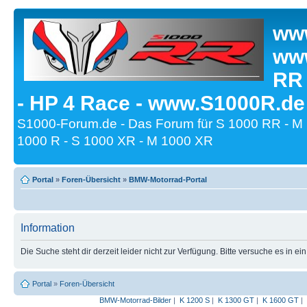
www
www
RR
- HP 4 Race - www.S1000R.de
S1000-Forum.de - Das Forum für S 1000 RR - M
1000 R - S 1000 XR - M 1000 XR
Portal
»
Foren-Übersicht
»
BMW-Motorrad-Portal
Information
Die Suche steht dir derzeit leider nicht zur Verfügung. Bitte versuche es in ei
Portal
»
Foren-Übersicht
BMW-Motorrad-Bilder
|
K 1200 S
|
K 1300 GT
|
K 1600 GT
|