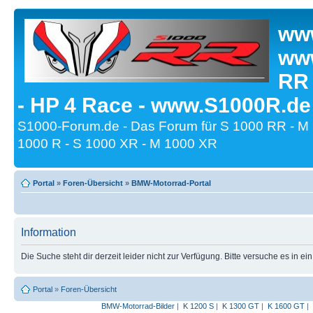
www
www
RR
- HP 4 Race - www.S1000R.de
S1000-Forum.de - Das Forum für S 1000 RR - M
1000 R - S 1000 XR - M 1000 XR
Portal
»
Foren-Übersicht
»
BMW-Motorrad-Portal
Information
Die Suche steht dir derzeit leider nicht zur Verfügung. Bitte versuche es in ei
Portal
»
Foren-Übersicht
BMW-Motorrad-Bilder
|
K 1200 S
|
K 1300 GT
|
K 1600 GT
|