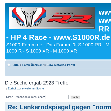
www
www
RR
- HP 4 Race - www.S1000R.de
S1000-Forum.de - Das Forum für S 1000 RR - M
1000 R - S 1000 XR - M 1000 XR
Portal
»
Foren-Übersicht
»
BMW-Motorrad-Portal
Die Suche ergab 2923 Treffer
Zurück zur erweiterten Suche
Diese Ergebnisse durchsuchen:
Re: Lenkerndspiegel gegen "norm