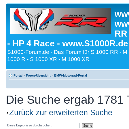
www
www
RR
- HP 4 Race - www.S1000R.de
S1000-Forum.de - Das Forum für S 1000 RR - M
1000 R - S 1000 XR - M 1000 XR
Portal
»
Foren-Übersicht
»
BMW-Motorrad-Portal
Die Suche ergab 1781 T
Zurück zur erweiterten Suche
Diese Ergebnisse durchsuchen: