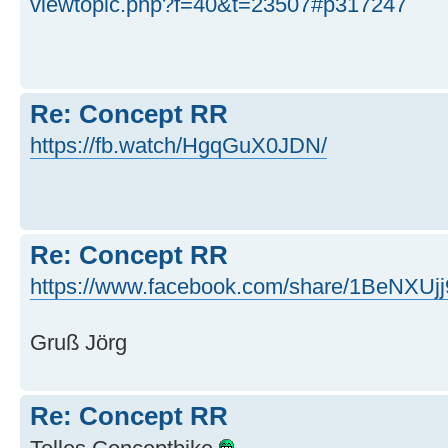
viewtopic.php?f=40&t=23507#p317247
Re: Concept RR
https://fb.watch/HgqGuX0JDN/
Re: Concept RR
https://www.facebook.com/share/1BeNXUjj
Gruß Jörg
Re: Concept RR