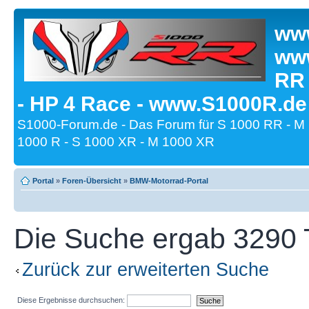
www
www
RR
- HP 4 Race - www.S1000R.de
S1000-Forum.de - Das Forum für S 1000 RR - M
1000 R - S 1000 XR - M 1000 XR
Portal
»
Foren-Übersicht
»
BMW-Motorrad-Portal
Die Suche ergab 3290 T
Zurück zur erweiterten Suche
Diese Ergebnisse durchsuchen: