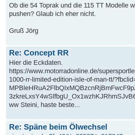
Ob die 54 Toprak und die 115 TT Modelle wi
pushen? Glaub ich eher nicht.
Gruß Jörg
Re: Concept RR
Hier die Eckdaten.
https://www.motorradonline.de/supersport
1000-rr-limited-edition-isle-of-man-tt/?fbcl
MPBleHRuA2FlbQIxMQBzcnRjBmFwcF9
3zkreLxsY4wSlfbgU_Ox1wzhKJRhmSJv
ww Steini, haste beste...
Re: Späne beim Ölwechsel