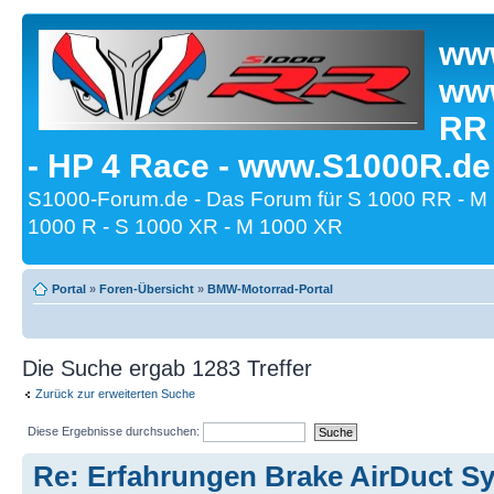
www
www
RR
- HP 4 Race - www.S1000R.de
S1000-Forum.de - Das Forum für S 1000 RR - M
1000 R - S 1000 XR - M 1000 XR
Portal
»
Foren-Übersicht
»
BMW-Motorrad-Portal
Die Suche ergab 1283 Treffer
Zurück zur erweiterten Suche
Diese Ergebnisse durchsuchen:
Re: Erfahrungen Brake AirDuct S