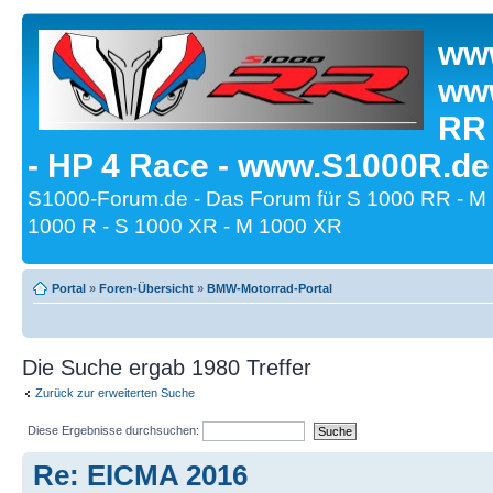
www
www
RR
- HP 4 Race - www.S1000R.de
S1000-Forum.de - Das Forum für S 1000 RR - M
1000 R - S 1000 XR - M 1000 XR
Portal
»
Foren-Übersicht
»
BMW-Motorrad-Portal
Die Suche ergab 1980 Treffer
Zurück zur erweiterten Suche
Diese Ergebnisse durchsuchen:
Re: EICMA 2016