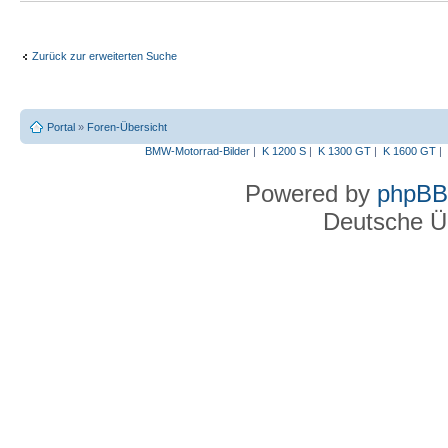
Zurück zur erweiterten Suche
Portal
»
Foren-Übersicht
BMW-Motorrad-Bilder
|
K 1200 S
|
K 1300 GT
|
K 1600 GT
|
Powered by
phpBB
Deutsche Ü