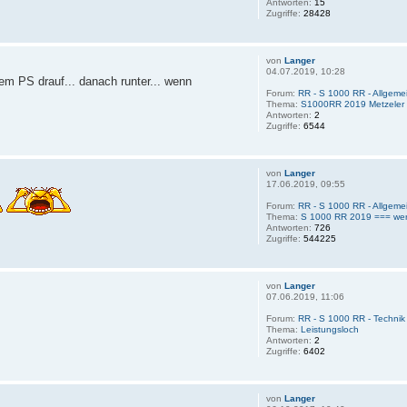
Antworten:
15
Zugriffe:
28428
von
Langer
04.07.2019, 10:28
em PS drauf... danach runter... wenn
Forum:
RR - S 1000 RR - Allgemei
Thema:
S1000RR 2019 Metzeler
Antworten:
2
Zugriffe:
6544
von
Langer
17.06.2019, 09:55
Forum:
RR - S 1000 RR - Allgemei
Thema:
S 1000 RR 2019 === wer
Antworten:
726
Zugriffe:
544225
von
Langer
07.06.2019, 11:06
Forum:
RR - S 1000 RR - Technik
Thema:
Leistungsloch
Antworten:
2
Zugriffe:
6402
von
Langer