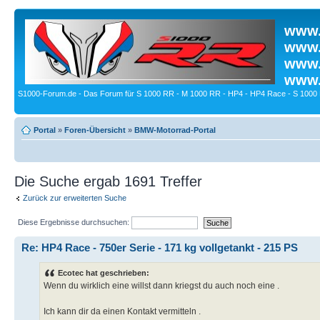
www.
www.
www.
www.
S1000-Forum.de - Das Forum für S 1000 RR - M 1000 RR - HP4 - HP4 Race - S 1000 
Portal
»
Foren-Übersicht
»
BMW-Motorrad-Portal
Die Suche ergab 1691 Treffer
Zurück zur erweiterten Suche
Diese Ergebnisse durchsuchen:
Re: HP4 Race - 750er Serie - 171 kg vollgetankt - 215 PS
Ecotec hat geschrieben:
Wenn du wirklich eine willst dann kriegst du auch noch eine .
Ich kann dir da einen Kontakt vermitteln .