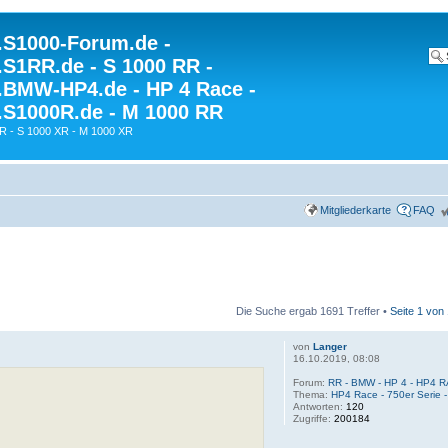
S1000-Forum.de -
S1RR.de - S 1000 RR -
BMW-HP4.de - HP 4 Race -
S1000R.de - M 1000 RR
R - S 1000 XR - M 1000 XR
Mitgliederkarte
FAQ
Die Suche ergab 1691 Treffer •
Seite
1
von
von
Langer
16.10.2019, 08:08
Forum:
RR - BMW - HP 4 - HP4 R
Thema:
HP4 Race - 750er Serie -
Antworten:
120
Zugriffe:
200184