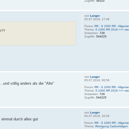
Zugriffe:
58110
von
Langer
05.07.2019, 17:49
Forum:
RR - S 1000 RR - Allgemei
Thema:
S 1000 RR 2019 === wer
ür??
Antworten:
726
Zugriffe:
544225
von
Langer
05.07.2019, 08:59
..und völlig anders als die "Alte"
Forum:
RR - S 1000 RR - Allgemei
Thema:
S 1000 RR 2019 === wer
Antworten:
726
Zugriffe:
544225
von
Langer
04.07.2019, 10:29
 einmal durch alles gut
Forum:
RR - S 1000 RR - Allgemei
Thema:
Reinigung Carbonfelgen