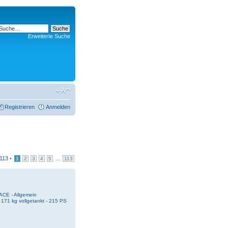
Erweiterte Suche
Registrieren
Anmelden
113
•
...
1
2
3
4
5
113
ACE - Allgemein
 171 kg vollgetankt - 215 PS