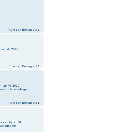
Rufe den Beitrag auf
- ab Mj. 2019
Rufe den Beitrag auf
 - ab Mj. 2019
ersus Schmiedefelgen
Rufe den Beitrag auf
n - ab Mj. 2019
twareupdate