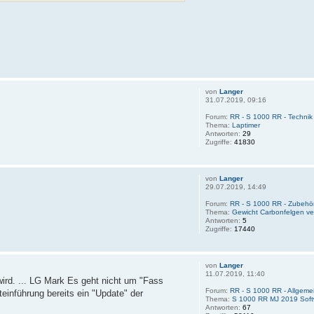
von
Langer
31.07.2019, 09:16
Forum:
RR - S 1000 RR - Technik 
Thema:
Laptimer
Antworten:
29
Zugriffe:
41830
von
Langer
29.07.2019, 14:49
Forum:
RR - S 1000 RR - Zubehör
Thema:
Gewicht Carbonfelgen v
Antworten:
5
Zugriffe:
17440
von
Langer
11.07.2019, 11:40
wird. ... LG Mark Es geht nicht um "Fass
Forum:
RR - S 1000 RR - Allgemei
einführung bereits ein "Update" der
Thema:
S 1000 RR MJ 2019 Sof
Antworten:
67