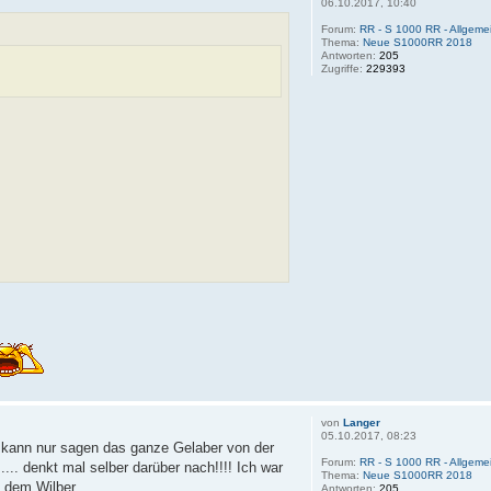
06.10.2017, 10:40
Forum:
RR - S 1000 RR - Allgemei
Thema:
Neue S1000RR 2018
Antworten:
205
Zugriffe:
229393
von
Langer
05.10.2017, 08:23
 kann nur sagen das ganze Gelaber von der
Forum:
RR - S 1000 RR - Allgemei
.. denkt mal selber darüber nach!!!! Ich war
Thema:
Neue S1000RR 2018
dem Wilber...
Antworten:
205