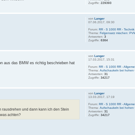
Zugriffe:
229393
von
Langer
07.06.2017, 09:30
Forum:
RR - S 1000 RR - Technik
Thema:
Felgensatz mischen: PVM
Antworten:
3
Zugriffe:
6364
von
Langer
17.03.2017, 15:31
on aus das BMW es richtig beschrieben hat
Forum:
RR - S 1000 RR - Allgemei
Thema:
Aufschaukeln bei hohen 
Antworten:
31
Zugriffe:
34217
von
Langer
13.03.2017, 17:19
Forum:
RR - S 1000 RR - Allgemei
Thema:
Aufschaukeln bei hohen 
n rausdrehen und dann kann ich den Stein
Antworten:
31
ndwas achten?
Zugriffe:
34217