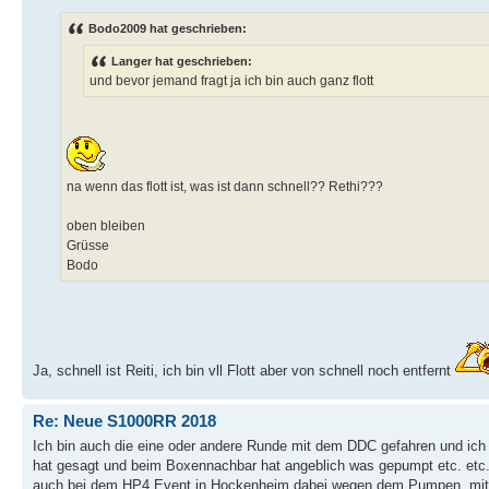
Bodo2009 hat geschrieben:
Langer hat geschrieben:
und bevor jemand fragt ja ich bin auch ganz flott
na wenn das flott ist, was ist dann schnell?? Rethi???
oben bleiben
Grüsse
Bodo
Ja, schnell ist Reiti, ich bin vll Flott aber von schnell noch entfernt
Re: Neue S1000RR 2018
Ich bin auch die eine oder andere Runde mit dem DDC gefahren und ich
hat gesagt und beim Boxennachbar hat angeblich was gepumpt etc. etc...
auch bei dem HP4 Event in Hockenheim dabei wegen dem Pumpen, mit 