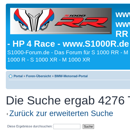
www
www
RR
- HP 4 Race - www.S1000R.de
S1000-Forum.de - Das Forum für S 1000 RR - M
1000 R - S 1000 XR - M 1000 XR
Portal
»
Foren-Übersicht
»
BMW-Motorrad-Portal
Die Suche ergab 4276 T
Zurück zur erweiterten Suche
Diese Ergebnisse durchsuchen: