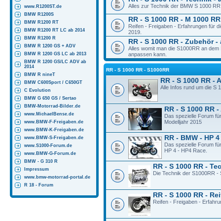
Alles zur Technik der BMW S 1000 RR 
www.R1200ST.de
BMW R1200S
RR - S 1000 RR - M 1000 RR 
BMW R1200 RT
Reifen - Freigaben - Erfahrungen für
BMW R1200 RT LC ab 2014
2019.
BMW R1200 R
RR - S 1000 RR - Zubehör - 
BMW R 1200 GS + ADV
Alles womit man die S1000RR an dem M
BMW R 1200 GS LC ab 2013
anpassen kann.
BMW R 1200 GS/LC ADV ab
2014
RR - S 1000 RR - S1000RR
BMW R nineT
RR - S 1000 RR - 
BMW C600Sport / C650GT
Alle Infos rund um die S
C Evolution
BMW G 650 GS / Sertao
BMW-Motorrad-Bilder.de
RR - S 1000 RR -
www.MichaelBense.de
Das spezielle Forum fü
Modelljahr 2015
www.BMW-F-Freigaben.de
www.BMW-K-Freigaben.de
RR - BMW - HP 4
www.BMW-S-Freigaben.de
Das spezielle Forum fü
www.S1000-Forum.de
HP 4 - HP4 Race.
www.BMW-G-Forum.de
BMW - G 310 R
RR - S 1000 RR - Te
Impressum
Die Technik der S1000RR - 
www.bmw-motorrad-portal.de
R 18 - Forum
RR - S 1000 RR - Rei
Reifen - Freigaben - Erfahr