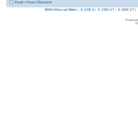
Portal
»
Foren-Übersicht
BMW-Motorrad-Bilder
|
K 1200 S
|
K 1300 GT
|
K 1600 GT
|
Powered
D