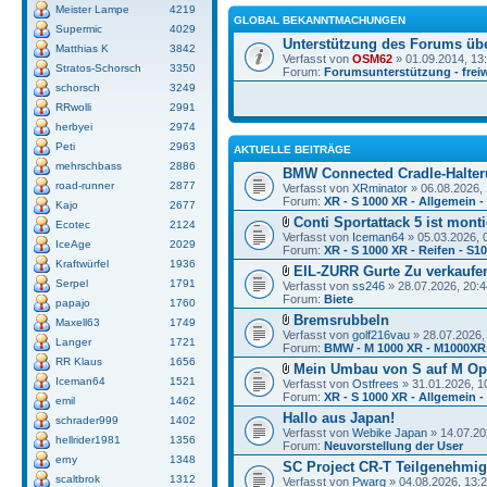
Meister Lampe
4219
GLOBAL BEKANNTMACHUNGEN
Supermic
4029
Unterstützung des Forums üb
Matthias K
3842
Verfasst von
OSM62
» 01.09.2014, 13
Stratos-Schorsch
3350
Forum:
Forumsunterstützung - freiw
schorsch
3249
RRwolli
2991
herbyei
2974
Peti
2963
AKTUELLE BEITRÄGE
mehrschbass
2886
BMW Connected Cradle-Halter
road-runner
2877
Verfasst von
XRminator
» 06.08.2026, 
Forum:
XR - S 1000 XR - Allgemein 
Kajo
2677
Conti Sportattack 5 ist monti
Ecotec
2124
Verfasst von
Iceman64
» 05.03.2026, 
IceAge
2029
Forum:
XR - S 1000 XR - Reifen - S1
Kraftwürfel
1936
EIL-ZURR Gurte Zu verkaufe
Serpel
1791
Verfasst von
ss246
» 28.07.2026, 20:4
Forum:
Biete
papajo
1760
Bremsrubbeln
Maxell63
1749
Verfasst von
golf216vau
» 28.07.2026,
Langer
1721
Forum:
BMW - M 1000 XR - M1000XR
RR Klaus
1656
Mein Umbau von S auf M Op
Iceman64
1521
Verfasst von
Ostfrees
» 31.01.2026, 1
Forum:
XR - S 1000 XR - Allgemein -
emil
1462
Hallo aus Japan!
schrader999
1402
Verfasst von
Webike Japan
» 14.07.20
hellrider1981
1356
Forum:
Neuvorstellung der User
erny
1348
SC Project CR-T Teilgenehmi
scaltbrok
1312
Verfasst von
Pwarg
» 04.08.2026, 13: