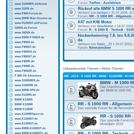
Forum:
Treffen - Ausfahrten
www.S1000RR.de/forum
Rückruf alle BMW S 1000 RR a
www.S1RR.de
Verfasst von
herbyei
» 31.07.2026, 11:
www.F800-Forum.de
Forum:
RR - S 1000 RR - Allgemein -
www.BMW-Maxi-Scooter.de
K47 mit K46 Motor
www.R1200ST.de/Forum
Verfasst von
SlowMotion
» 16.07.2026,
G650X.de-Forum
Forum:
R - S 1000 R - Technik - S10
www.G650X.de
Hockenheimring 7.8. bis 9.8.20
www.BMW-F700GS.de
da
www.F800S.de
Verfasst von
Steini__22
» 29.07.2026, 
www.F800ST.de
Forum:
Rennstrecken
www.F800GS.de
www.F800GT.de
www.F800R.de
www.F900R.de
Unbeantwortete Themen
•
Aktive Themen
www.F900XR.de
F 800 GS Adventure
RR - 2019 - S 1000 RR - BMW - S1000RR - M 10
www.S10000RR.de
BMW - M 1000 R
www.S10000R.de
Das Unterforum zur S
www.BMW-HP4.de
der BMW M 1000 RR.
www.K1200S.de
BMW K1300S
RR - S 1000 RR - Allgemein 
BMW K1200R
Das spezielle Forum für die Besonder
BMW K1300R
www.K1200RSport.de
RR - S 1000 RR -
www.K1200GT.de
Das spezielle Forum f
www.K1300GT.de
Modelljahr 2019.
www.BMW-K1600GT.de
RR - S 1000 RR - Technik - 
www.BMW-K1600GTL.de