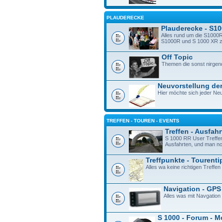
PLAUDERECKE
Plauderecke - S1
Alles rund um die S1000R
S1000R und S 1000 XR zu 
Off Topic
Themen die sonst nirgen
Neuvorstellung der
Hier möchte sich jeder Neu
TREFFEN - TOUREN - EVENTS
Treffen - Ausfah
S 1000 RR User Treffe
Ausfahrten, und man n
Treffpunkte - Tourenti
Alles wa keine richtigen Treffen 
Navigation - GPS
Alles was mit Navgation
S 1000 - Forum - M