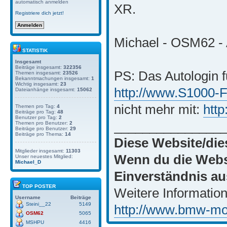
automatisch anmelden
XR.
Registriere dich jetzt!
Michael - OSM62 - 
STATISTIK
Insgesamt
Beiträge insgesamt:
322356
PS: Das Autologin f
Themen insgesamt:
23526
Bekanntmachungen insgesamt:
1
Wichtig insgesamt:
23
http://www.S1000-
Dateianhänge insgesamt:
15062
nicht mehr mit:
htt
Themen pro Tag:
4
Beiträge pro Tag:
48
Benutzer pro Tag:
2
_______________
Themen pro Benutzer:
2
Beiträge pro Benutzer:
29
Beiträge pro Thema:
14
Diese Website/die
Mitglieder insgesamt:
11303
Wenn du die Websi
Unser neuestes Mitglied:
Michael_D
Einverständnis au
TOP POSTER
Weitere Information
Username
Beiträge
Steini__22
5149
http://www.bmw-moto
OSM62
5065
MSHPU
4416