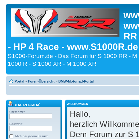
www
www
RR
- HP 4 Race - www.S1000R.de
S1000-Forum.de - Das Forum für S 1000 RR - M
1000 R - S 1000 XR - M 1000 XR
Portal
»
Foren-Übersicht
»
BMW-Motorrad-Portal
WILLKOMMEN
BENUTZER-MENÜ
Hallo,
Username:
herzlich Willkomm
Passwort:
Dem Forum zur S 1
Mich bei jedem Besuch