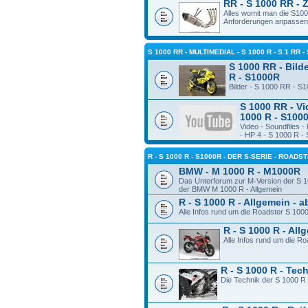
RR - S 1000 RR - 
Alles womit man die S10
Anforderungen anpassen
S 1000 RR - MULTIMEDIAL - S 1000 R - S 1 RR -
S 1000 RR - Bilde
R - S1000R
Bilder - S 1000 RR - S
S 1000 RR - Vi
1000 R - S100
Video - Soundfiles 
- HP 4 - S 1000 R -
R - S 1000 R - S1000R - DER S-SERIE - ROADS
BMW - M 1000 R - M1000R
Das Unterforum zur M-Version der S 1
der BMW M 1000 R - Allgemein
R - S 1000 R - Allgemein - 
Alle Infos rund um die Roadster S 100
R - S 1000 R - Al
Alle Infos rund um die R
R - S 1000 R - Tec
Die Technik der S 1000 R