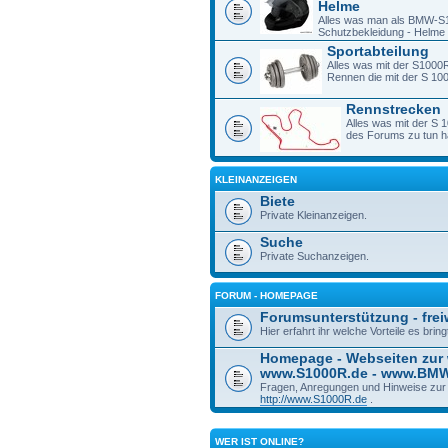
Helme
Alles was man als BMW-S1
Schutzbekleidung - Helme -
Sportabteilung
Alles was mit der S1000R
Rennen die mit der S 1
Rennstrecken
Alles was mit der S 
des Forums zu tun h
KLEINANZEIGEN
Biete
Private Kleinanzeigen.
Suche
Private Suchanzeigen.
FORUM - HOMEPAGE
Forumsunterstützung - freiw
Hier erfahrt ihr welche Vorteile es bri
Homepage - Webseiten zur
www.S1000R.de - www.BM
Fragen, Anregungen und Hinweise zu
http://www.S1000R.de
.
WER IST ONLINE?