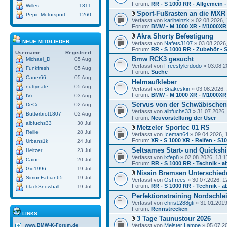
Forum:
RR - S 1000 RR - Allgemein -
Willes
1311
Sport-Fußrasten an die MXR
Pepic-Motorsport
1260
Verfasst von
karlheinzk
» 02.08.2026, 
Forum:
BMW - M 1000 XR - M1000XR
Akra Shorty Befestigung
NEUE MITGLIEDER
Verfasst von
Nafets3107
» 03.08.2026,
Forum:
RR - S 1000 RR - Zubehör - 
Username
Registriert
Bmw RCK3 gesucht
Michael_D
05 Aug
Verfasst von
Freestylerdodo
» 03.08.2
Funkfresh
05 Aug
Forum:
Suche
Caner66
05 Aug
Helmaufkleber
nuttynate
05 Aug
Verfasst von
Snakeskin
» 03.08.2026, 
Forum:
BMW - M 1000 XR - M1000XR
IVi
03 Aug
Servus von der Schwäbischen
DeCi
02 Aug
Verfasst von
albfuchs33
» 31.07.2026,
Butterbrot1807
02 Aug
Forum:
Neuvorstellung der User
albfuchs33
30 Jul
Metzeler Sportec 01 RS
Reilie
28 Jul
Verfasst von
Iceman64
» 09.04.2026, 
Forum:
XR - S 1000 XR - Reifen - S1
Urbans1k
24 Jul
Seltsames Start- und Quickshi
Heitzer
23 Jul
Verfasst von
ixfep8
» 02.08.2026, 13:1
Caine
20 Jul
Forum:
RR - S 1000 RR - Technik - a
Gio1996
19 Jul
Nissin Bremsen Unterschied
SimonFabian65
19 Jul
Verfasst von
Ostfrees
» 30.07.2026, 1
Forum:
RR - S 1000 RR - Technik - a
blackSnowball
19 Jul
Perfektionstraining Nordschlei
Verfasst von
chris1288gti
» 31.01.2019
Forum:
Rennstrecken
LINKS
3 Tage Taunustour 2026
Verfasst von
Meister Lampe
» 05.07.2
www.BMW-K-Forum.de