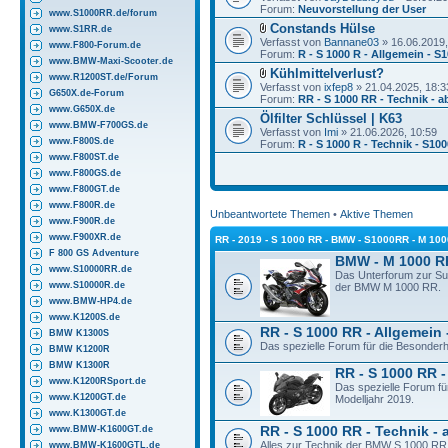
Forum:
Neuvorstellung der User
www.S1000RR.de/forum
Constands Hülse
www.S1RR.de
Verfasst von
Bannane03
» 16.06.2019,
www.F800-Forum.de
Forum:
R - S 1000 R - Allgemein - S
www.BMW-Maxi-Scooter.de
Kühlmittelverlust?
www.R1200ST.de/Forum
Verfasst von
ixfep8
» 21.04.2025, 18:3
G650X.de-Forum
Forum:
RR - S 1000 RR - Technik - a
www.G650X.de
Ölfilter Schlüssel | K63
www.BMW-F700GS.de
Verfasst von
Imi
» 21.06.2026, 10:59
www.F800S.de
Forum:
R - S 1000 R - Technik - S10
www.F800ST.de
www.F800GS.de
www.F800GT.de
www.F800R.de
Unbeantwortete Themen
•
Aktive Themen
www.F900R.de
www.F900XR.de
RR - 2019 - S 1000 RR - BMW - S1000RR - M 10
F 800 GS Adventure
BMW - M 1000 R
www.S10000RR.de
Das Unterforum zur S
www.S10000R.de
der BMW M 1000 RR.
www.BMW-HP4.de
www.K1200S.de
RR - S 1000 RR - Allgemein 
BMW K1300S
Das spezielle Forum für die Besonder
BMW K1200R
BMW K1300R
RR - S 1000 RR -
www.K1200RSport.de
Das spezielle Forum f
www.K1200GT.de
Modelljahr 2019.
www.K1300GT.de
www.BMW-K1600GT.de
RR - S 1000 RR - Technik - 
Alles zur Technik der BMW S 1000 RR 
www.BMW-K1600GTL.de