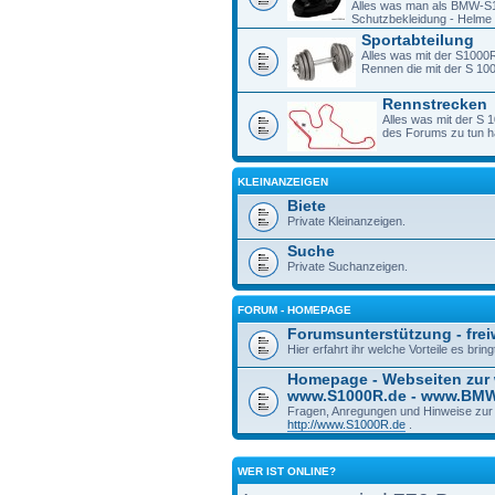
Alles was man als BMW-S1
Schutzbekleidung - Helme -
Sportabteilung
Alles was mit der S1000R
Rennen die mit der S 1
Rennstrecken
Alles was mit der S 
des Forums zu tun h
KLEINANZEIGEN
Biete
Private Kleinanzeigen.
Suche
Private Suchanzeigen.
FORUM - HOMEPAGE
Forumsunterstützung - freiw
Hier erfahrt ihr welche Vorteile es bri
Homepage - Webseiten zur
www.S1000R.de - www.BM
Fragen, Anregungen und Hinweise zu
http://www.S1000R.de
.
WER IST ONLINE?