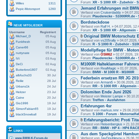
Forum:
XR - S 1000 XR - Zubehör - 
Willes
1311
Jemand Erfahrungen mit BMW
Pepic-Motorsport
1260
Verfasst von
Cruiserdaddy
» 04.07.202
Forum:
Plauderecke - S1000RR.de -
Bordsteckdose
NEUE MITGLIEDER
Verfasst von
Ralf H.
» 04.07.2026, 12:
Forum:
XR - S 1000 XR - Allgemein 
Username
Registriert
Original BMW Motorschutz E
Michael_D
05 Aug
Verfasst von
vs205rally
» 04.07.2026, 
Funkfresh
05 Aug
Forum:
R - S 1000 R - Zubehör - S10
Caner66
05 Aug
Modellpflege für BMW - Motor
nuttynate
05 Aug
Verfasst von
OSM62
» 02.07.2026, 19
Forum:
Plauderecke - S1000RR.de -
IVi
03 Aug
M1000R Halteklammer Fahrers
DeCi
02 Aug
Verfasst von
RealMagic
» 01.07.2026, 
Butterbrot1807
02 Aug
Forum:
BMW - M 1000 R - M1000R
albfuchs33
30 Jul
Federbein ersetzen RR JG 201
Reilie
28 Jul
Verfasst von
Armani5
» 30.06.2026, 22
Forum:
RR - S 1000 RR - Allgemein 
Urbans1k
24 Jul
Dolomiten Ende Juni 2026
Heitzer
23 Jul
Verfasst von
Meister Lampe
» 30.10.2
Caine
20 Jul
Forum:
Treffen - Ausfahrten
Gio1996
19 Jul
Erfahrungen 4sr
SimonFabian65
19 Jul
Verfasst von
markus.nmr
» 29.06.2026
Forum:
S 1000 - Forum - Motorradfa
blackSnowball
19 Jul
Erfahrungsbericht: Proti Ti
Verfasst von
Heisenbergius
» 21.10.20
Forum:
RR - BMW - HP 4 - HP4 RACE
LINKS
Aus dem Speckgürtel Hambur
Verfasst von
JayDoubleyou
» 26.06.20
www.BMW-K-Forum.de