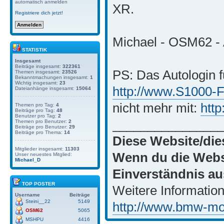
automatisch anmelden
XR.
Registriere dich jetzt!
Michael - OSM62 - 
STATISTIK
Insgesamt
Beiträge insgesamt:
322361
PS: Das Autologin f
Themen insgesamt:
23526
Bekanntmachungen insgesamt:
1
Wichtig insgesamt:
23
http://www.S1000-
Dateianhänge insgesamt:
15064
nicht mehr mit:
htt
Themen pro Tag:
4
Beiträge pro Tag:
48
Benutzer pro Tag:
2
_______________
Themen pro Benutzer:
2
Beiträge pro Benutzer:
29
Beiträge pro Thema:
14
Diese Website/die
Mitglieder insgesamt:
11303
Wenn du die Websi
Unser neuestes Mitglied:
Michael_D
Einverständnis au
TOP POSTER
Weitere Information
Username
Beiträge
Steini__22
5149
http://www.bmw-moto
OSM62
5065
MSHPU
4416