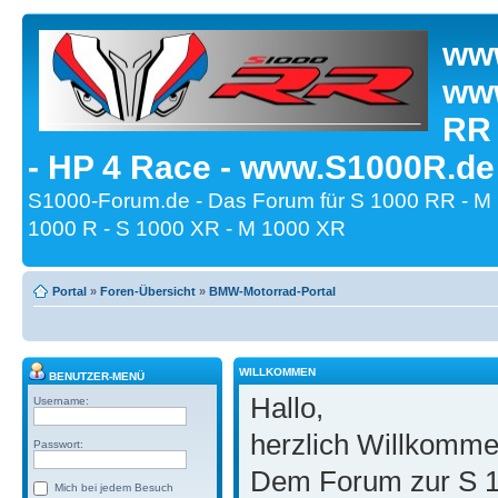
www
www
RR
- HP 4 Race - www.S1000R.de
S1000-Forum.de - Das Forum für S 1000 RR - M
1000 R - S 1000 XR - M 1000 XR
Portal
»
Foren-Übersicht
»
BMW-Motorrad-Portal
WILLKOMMEN
BENUTZER-MENÜ
Hallo,
Username:
herzlich Willkomm
Passwort:
Dem Forum zur S 1
Mich bei jedem Besuch