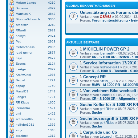
Meister Lampe
4219
GLOBAL BEKANNTMACHUNGEN
Supermic
4029
Unterstützung des Forums üb
Matthias K
3842
Verfasst von
OSM62
» 01.09.2014, 13
Stratos-Schorsch
3350
Forum:
Forumsunterstützung - freiw
schorsch
3249
RRwolli
2991
herbyei
2974
Peti
2963
AKTUELLE BEITRÄGE
mehrschbass
2886
MICHELIN POWER GP 2
road-runner
2877
Verfasst von
Iceman64
» 08.02.2024, 
Forum:
XR - S 1000 XR - Reifen - S1
Kajo
2677
Service Information 13/2016 
Ecotec
2124
Verfasst von
redrooster41
» 20.07.201
IceAge
2029
Forum:
R - S 1000 R - Technik - S10
Kraftwürfel
1936
Concept RR
Serpel
1791
Verfasst von
Steini__22
» 23.05.2025, 
Forum:
BMW - M 1000 RR - M1000R
papajo
1760
Von welchem Bike wechselt i
Maxell63
1749
Verfasst von
cloude
» 01.05.2015, 16:
Langer
1721
Forum:
XR - S 1000 XR - Allgemein 
RR Klaus
1656
Suche Koffer für S 1000 XR K4
Iceman64
1521
Verfasst von
ptrkRides
» 06.07.2026, 
Forum:
Suche
emil
1462
Suche Soziusgriff S 1000 XR 
schrader999
1402
Verfasst von
ptrkRides
» 05.07.2026, 
hellrider1981
1356
Forum:
Suche
erny
1348
Carpuride und Co
scaltbrok
1312
Verfasst von
Leizned
» 01.12.2025, 17