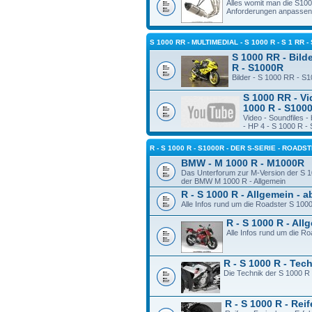
Alles womit man die S10
Anforderungen anpassen
S 1000 RR - MULTIMEDIAL - S 1000 R - S 1 RR -
S 1000 RR - Bilde
R - S1000R
Bilder - S 1000 RR - S
S 1000 RR - Vi
1000 R - S100
Video - Soundfiles 
- HP 4 - S 1000 R -
R - S 1000 R - S1000R - DER S-SERIE - ROADS
BMW - M 1000 R - M1000R
Das Unterforum zur M-Version der S 1
der BMW M 1000 R - Allgemein
R - S 1000 R - Allgemein - 
Alle Infos rund um die Roadster S 100
R - S 1000 R - Al
Alle Infos rund um die R
R - S 1000 R - Tec
Die Technik der S 1000 R
R - S 1000 R - Rei