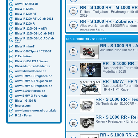
www.R1200ST.de
RR - S 1000 RR - M 1000 RR 
BMW R1200S
Reifen - Freigaben - Erfahrungen für
BMW R1200 RT
2019.
BMW R1200 RT LC ab 2014
RR - S 1000 RR - Zubehör - 
BMW R1200 R
Alles womit man die S1000RR an dem M
BMW R 1200 GS + ADV
anpassen kann.
BMW R 1200 GS LC ab 2013
BMW R 1200 GS/LC ADV ab
RR - S 1000 RR - S1000RR
2014
RR - S 1000 RR - 
BMW R nineT
Alle Infos rund um die S
BMW C600Sport / C650GT
C Evolution
BMW G 650 GS / Sertao
RR - S 1000 RR -
BMW-Motorrad-Bilder.de
Das spezielle Forum fü
www.MichaelBense.de
Modelljahr 2015
www.BMW-F-Freigaben.de
RR - BMW - HP 4
www.BMW-K-Freigaben.de
Das spezielle Forum fü
www.BMW-S-Freigaben.de
HP 4 - HP4 Race.
www.S1000-Forum.de
www.BMW-G-Forum.de
RR - S 1000 RR - Te
BMW - G 310 R
Die Technik der S1000RR - 
Impressum
www.bmw-motorrad-portal.de
R 18 - Forum
RR - S 1000 RR - Rei
Reifen - Freigaben - Erfahr
RR - S 1000 RR - 