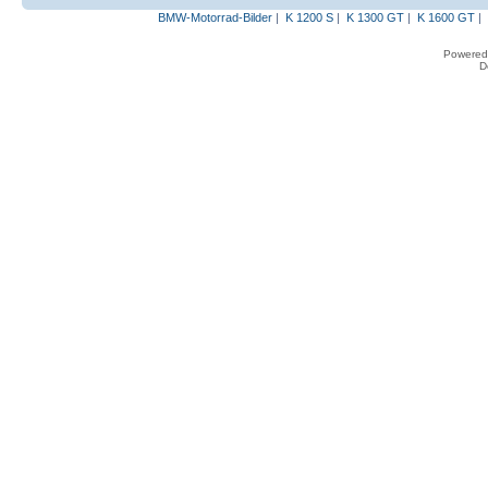
BMW-Motorrad-Bilder
|
K 1200 S
|
K 1300 GT
|
K 1600 GT
|
Powered
D