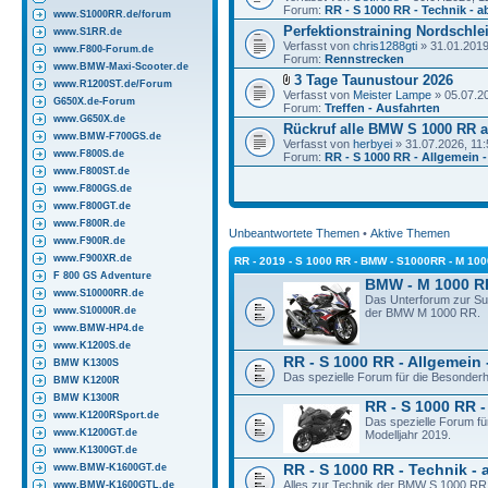
Forum:
RR - S 1000 RR - Technik - a
www.S1000RR.de/forum
Perfektionstraining Nordschlei
www.S1RR.de
Verfasst von
chris1288gti
» 31.01.2019
www.F800-Forum.de
Forum:
Rennstrecken
www.BMW-Maxi-Scooter.de
3 Tage Taunustour 2026
www.R1200ST.de/Forum
Verfasst von
Meister Lampe
» 05.07.2
G650X.de-Forum
Forum:
Treffen - Ausfahrten
www.G650X.de
Rückruf alle BMW S 1000 RR a
www.BMW-F700GS.de
Verfasst von
herbyei
» 31.07.2026, 11:
www.F800S.de
Forum:
RR - S 1000 RR - Allgemein -
www.F800ST.de
www.F800GS.de
www.F800GT.de
www.F800R.de
Unbeantwortete Themen
•
Aktive Themen
www.F900R.de
www.F900XR.de
RR - 2019 - S 1000 RR - BMW - S1000RR - M 10
F 800 GS Adventure
BMW - M 1000 R
www.S10000RR.de
Das Unterforum zur S
www.S10000R.de
der BMW M 1000 RR.
www.BMW-HP4.de
www.K1200S.de
RR - S 1000 RR - Allgemein 
BMW K1300S
Das spezielle Forum für die Besonder
BMW K1200R
BMW K1300R
RR - S 1000 RR -
www.K1200RSport.de
Das spezielle Forum f
www.K1200GT.de
Modelljahr 2019.
www.K1300GT.de
www.BMW-K1600GT.de
RR - S 1000 RR - Technik - 
Alles zur Technik der BMW S 1000 RR 
www.BMW-K1600GTL.de