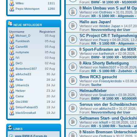
Forum:
BMW - M 1000 XR - M1000XR
Willes
1311
Mein Umbau von S auf M Op
Pepic-Motorsport
1260
Verfasst von
Ostfrees
» 31.01.2026, 1
Forum:
XR - S 1000 XR - Allgemein -
Hallo aus Japan!
NEUE MITGLIEDER
Verfasst von
Webike Japan
» 14.07.20
Forum:
Neuvorstellung der User
Username
Registriert
SC Project CR-T Teilgenehmi
Michael_D
05 Aug
Verfasst von
Pwarg
» 04.08.2026, 13:
Funkfresh
05 Aug
Forum:
RR - S 1000 RR - Allgemein -
Caner66
05 Aug
Sport-Fußrasten an die MXR
nuttynate
05 Aug
Verfasst von
karlheinzk
» 02.08.2026, 
Forum:
BMW - M 1000 XR - M1000XR
IVi
03 Aug
Akra Shorty Befestigung
DeCi
02 Aug
Verfasst von
Nafets3107
» 03.08.2026,
Butterbrot1807
02 Aug
Forum:
RR - S 1000 RR - Zubehör - 
albfuchs33
30 Jul
Bmw RCK3 gesucht
Reilie
28 Jul
Verfasst von
Freestylerdodo
» 03.08.2
Forum:
Suche
Urbans1k
24 Jul
Helmaufkleber
Heitzer
23 Jul
Verfasst von
Snakeskin
» 03.08.2026, 
Caine
20 Jul
Forum:
BMW - M 1000 XR - M1000XR
Gio1996
19 Jul
Servus von der Schwäbischen
SimonFabian65
19 Jul
Verfasst von
albfuchs33
» 31.07.2026,
Forum:
Neuvorstellung der User
blackSnowball
19 Jul
Seltsames Start- und Quickshi
Verfasst von
ixfep8
» 02.08.2026, 13:1
Forum:
RR - S 1000 RR - Technik - a
LINKS
Nissin Bremsen Unterschied
Verfasst von
Ostfrees
» 30.07.2026, 1
www.BMW-K-Forum.de