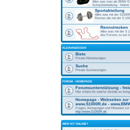
Alles was man als BMW-S1
Schutzbekleidung - Helme -
Sportabteilung
Alles was mit der S1000R
Rennen die mit der S 1
Rennstrecken
Alles was mit der S 
des Forums zu tun h
KLEINANZEIGEN
Biete
Private Kleinanzeigen.
Suche
Private Suchanzeigen.
FORUM - HOMEPAGE
Forumsunterstützung - freiw
Hier erfahrt ihr welche Vorteile es bri
Homepage - Webseiten zur
www.S1000R.de - www.BM
Fragen, Anregungen und Hinweise zu
http://www.S1000R.de
.
WER IST ONLINE?