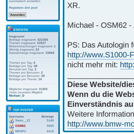
automatisch anmelden
XR.
Registriere dich jetzt!
Michael - OSM62 - 
STATISTIK
Insgesamt
Beiträge insgesamt:
322365
PS: Das Autologin f
Themen insgesamt:
23527
Bekanntmachungen insgesamt:
1
Wichtig insgesamt:
23
http://www.S1000-
Dateianhänge insgesamt:
15065
nicht mehr mit:
htt
Themen pro Tag:
4
Beiträge pro Tag:
48
Benutzer pro Tag:
2
_______________
Themen pro Benutzer:
2
Beiträge pro Benutzer:
29
Beiträge pro Thema:
14
Diese Website/die
Mitglieder insgesamt:
11303
Wenn du die Websi
Unser neuestes Mitglied:
Michael_D
Einverständnis au
TOP POSTER
Weitere Information
Username
Beiträge
Steini__22
5149
http://www.bmw-moto
OSM62
5065
MSHPU
4416