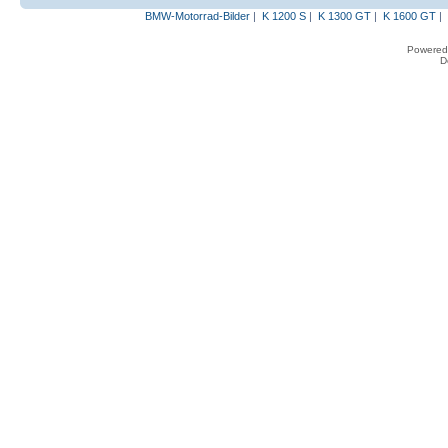
BMW-Motorrad-Bilder
|
K 1200 S
|
K 1300 GT
|
K 1600 GT
|
Powered
D