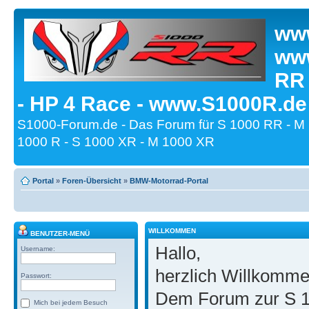
www
www
RR
- HP 4 Race - www.S1000R.de
S1000-Forum.de - Das Forum für S 1000 RR - M
1000 R - S 1000 XR - M 1000 XR
Portal
»
Foren-Übersicht
»
BMW-Motorrad-Portal
WILLKOMMEN
BENUTZER-MENÜ
Hallo,
Username:
herzlich Willkomm
Passwort:
Dem Forum zur S 1
Mich bei jedem Besuch