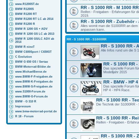
www.R1200ST.de
RR - S 1000 RR - M 1000 RR 
BMW R1200S
Reifen - Freigaben - Erfahrungen für
BMW R1200 RT
2019.
BMW R1200 RT LC ab 2014
RR - S 1000 RR - Zubehör - 
BMW R1200 R
Alles womit man die S1000RR an dem M
BMW R 1200 GS + ADV
anpassen kann.
BMW R 1200 GS LC ab 2013
BMW R 1200 GS/LC ADV ab
RR - S 1000 RR - S1000RR
2014
RR - S 1000 RR - 
BMW R nineT
Alle Infos rund um die S
BMW C600Sport / C650GT
C Evolution
BMW G 650 GS / Sertao
RR - S 1000 RR -
BMW-Motorrad-Bilder.de
Das spezielle Forum fü
www.MichaelBense.de
Modelljahr 2015
www.BMW-F-Freigaben.de
RR - BMW - HP 4
www.BMW-K-Freigaben.de
Das spezielle Forum fü
www.BMW-S-Freigaben.de
HP 4 - HP4 Race.
www.S1000-Forum.de
www.BMW-G-Forum.de
RR - S 1000 RR - Te
BMW - G 310 R
Die Technik der S1000RR - 
Impressum
www.bmw-motorrad-portal.de
R 18 - Forum
RR - S 1000 RR - Rei
Reifen - Freigaben - Erfahr
RR - S 1000 RR - 