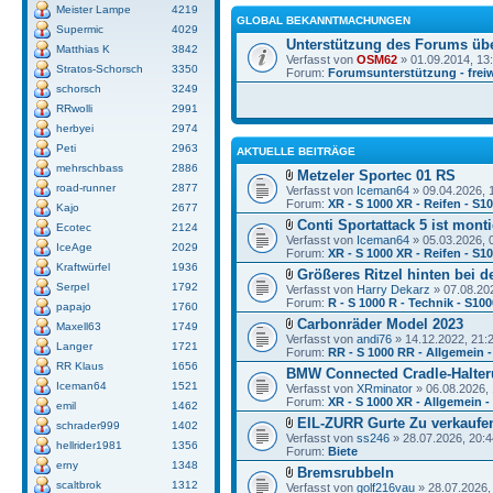
Meister Lampe
4219
GLOBAL BEKANNTMACHUNGEN
Supermic
4029
Unterstützung des Forums üb
Matthias K
3842
Verfasst von
OSM62
» 01.09.2014, 13
Stratos-Schorsch
3350
Forum:
Forumsunterstützung - freiw
schorsch
3249
RRwolli
2991
herbyei
2974
Peti
2963
AKTUELLE BEITRÄGE
mehrschbass
2886
Metzeler Sportec 01 RS
road-runner
2877
Verfasst von
Iceman64
» 09.04.2026, 
Forum:
XR - S 1000 XR - Reifen - S1
Kajo
2677
Conti Sportattack 5 ist monti
Ecotec
2124
Verfasst von
Iceman64
» 05.03.2026, 
IceAge
2029
Forum:
XR - S 1000 XR - Reifen - S1
Kraftwürfel
1936
Größeres Ritzel hinten bei d
Serpel
1792
Verfasst von
Harry Dekarz
» 07.08.20
Forum:
R - S 1000 R - Technik - S10
papajo
1760
Carbonräder Model 2023
Maxell63
1749
Verfasst von
andi76
» 14.12.2022, 21:
Langer
1721
Forum:
RR - S 1000 RR - Allgemein -
RR Klaus
1656
BMW Connected Cradle-Halter
Iceman64
1521
Verfasst von
XRminator
» 06.08.2026, 
Forum:
XR - S 1000 XR - Allgemein 
emil
1462
EIL-ZURR Gurte Zu verkaufe
schrader999
1402
Verfasst von
ss246
» 28.07.2026, 20:4
hellrider1981
1356
Forum:
Biete
erny
1348
Bremsrubbeln
scaltbrok
1312
Verfasst von
golf216vau
» 28.07.2026,