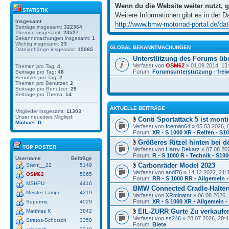
Wenn du die Website weiter nutzt, 
STATISTIK
Weitere Informationen gibt es in der D
Insgesamt
http://www.bmw-motorrad-portal.de/date
Beiträge insgesamt:
322364
Themen insgesamt:
23527
Bekanntmachungen insgesamt:
1
Wichtig insgesamt:
23
GLOBAL BEKANNTMACHUNGEN
Dateianhänge insgesamt:
15065
Unterstützung des Forums üb
Verfasst von
OSM62
» 01.09.2014, 13
Themen pro Tag:
4
Forum:
Forumsunterstützung - freiw
Beiträge pro Tag:
48
Benutzer pro Tag:
2
Themen pro Benutzer:
2
Beiträge pro Benutzer:
29
Beiträge pro Thema:
14
AKTUELLE BEITRÄGE
Mitglieder insgesamt:
11303
Unser neuestes Mitglied:
Conti Sportattack 5 ist monti
Michael_D
Verfasst von
Iceman64
» 05.03.2026, 
Forum:
XR - S 1000 XR - Reifen - S1
Größeres Ritzel hinten bei d
TOP POSTER
Verfasst von
Harry Dekarz
» 07.08.20
Forum:
R - S 1000 R - Technik - S10
Username
Beiträge
Carbonräder Model 2023
Steini__22
5149
Verfasst von
andi76
» 14.12.2022, 21:
OSM62
5065
Forum:
RR - S 1000 RR - Allgemein -
MSHPU
4416
BMW Connected Cradle-Halter
Meister Lampe
4219
Verfasst von
XRminator
» 06.08.2026, 
Forum:
XR - S 1000 XR - Allgemein 
Supermic
4029
EIL-ZURR Gurte Zu verkaufe
Matthias K
3842
Verfasst von
ss246
» 28.07.2026, 20:4
Stratos-Schorsch
3350
Forum:
Biete