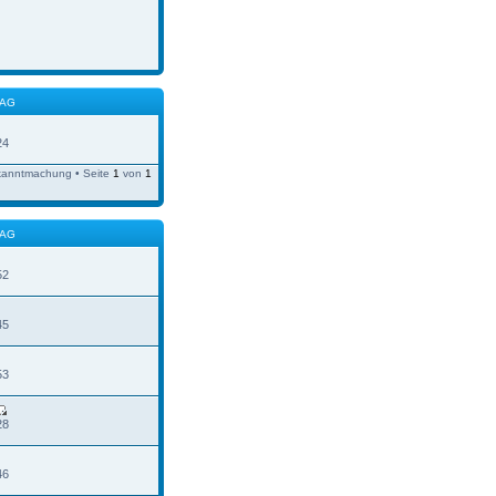
RAG
24
kanntmachung • Seite
1
von
1
RAG
52
45
53
28
46