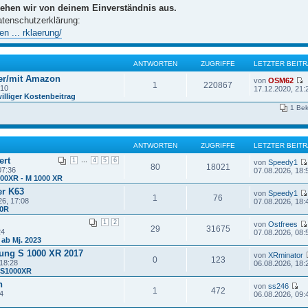
gehen wir von deinem Einverständnis aus.
atenschutzerklärung:
n ... rklaerung/
ANTWORTEN
ZUGRIFFE
LETZTER BEIT
er/mit Amazon
von
OSM62
1
220867
:10
17.12.2020, 21:
illiger Kostenbeitrag
1 Be
ANTWORTEN
ZUGRIFFE
LETZTER BEIT
ert
...
1
4
5
6
von
Speedy1
80
18021
07:36
07.08.2026, 18:
000XR - M 1000 XR
er K63
von
Speedy1
1
76
26, 17:08
07.08.2026, 18:
00R
1
2
von
Ostfrees
29
31675
24
07.08.2026, 08:
 ab Mj. 2023
ung S 1000 XR 2017
von
XRminator
0
123
18:28
06.08.2026, 18:
- S1000XR
n
von
ss246
1
472
4
06.08.2026, 09: