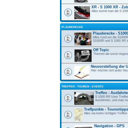
XR - S 1000 XR - Zu
Alles womit man die S 100
PLAUDERECKE
Plauderecke - S100
Alles rund um die S1000R
S1000R und S 1000 XR zu 
Off Topic
Themen die sonst nirgen
Neuvorstellung der 
Hier möchte sich jeder Neu
TREFFEN - TOUREN - EVENTS
Treffen - Ausfahrte
S 1000 RR User Treffe
Ausfahrten, und man n
Treffpunkte - Tourentipp
Alles wa keine richtigen Treffen 
Navigation - GPS