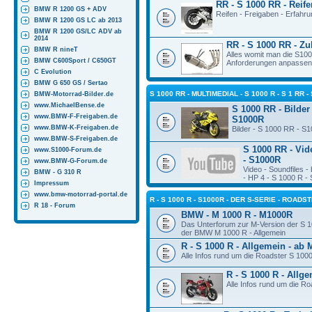
RR - S 1000 RR - Reif
BMW R 1200 GS + ADV
Reifen - Freigaben - Erfahr
BMW R 1200 GS LC ab 2013
BMW R 1200 GS/LC ADV ab
2014
RR - S 1000 RR - Z
BMW R nineT
Alles womit man die S10
BMW C600Sport / C650GT
Anforderungen anpassen
C Evolution
BMW G 650 GS / Sertao
S 1000 RR - MULTIMEDIAL - S 1000 R - S 1 RR -
BMW-Motorrad-Bilder.de
www.MichaelBense.de
S 1000 RR - Bilder
www.BMW-F-Freigaben.de
S1000R
www.BMW-K-Freigaben.de
Bilder - S 1000 RR - S
www.BMW-S-Freigaben.de
S 1000 RR - Vid
www.S1000-Forum.de
- S1000R
www.BMW-G-Forum.de
Video - Soundfiles 
BMW - G 310 R
- HP 4 - S 1000 R -
Impressum
www.bmw-motorrad-portal.de
R - S 1000 R - S1000R - DER S-SERIE - ROADS
R 18 - Forum
BMW - M 1000 R - M1000R
Das Unterforum zur M-Version der S 1
der BMW M 1000 R - Allgemein
R - S 1000 R - Allgemein - ab 
Alle Infos rund um die Roadster S 100
R - S 1000 R - Allg
Alle Infos rund um die R