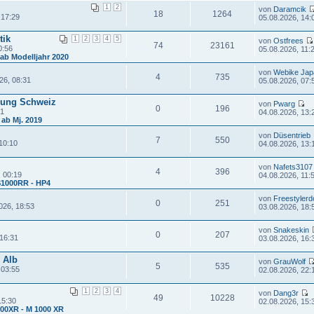
1
2
von
Daramcik
18
1264
 17:29
05.08.2026, 14:
tik
1
2
3
4
5
von
Ostfrees
74
23161
0:56
05.08.2026, 11:
 ab Modelljahr 2020
von
Webike Jap
4
735
26, 08:31
05.08.2026, 07:
gung Schweiz
von
Pwarg
0
196
21
04.08.2026, 13:
 ab Mj. 2019
von
Düsentrieb
7
550
10:10
04.08.2026, 13:
von
Nafets3107
4
396
 00:19
04.08.2026, 11:
S1000RR - HP4
von
Freestylerd
0
251
026, 18:53
03.08.2026, 18:
von
Snakeskin
0
207
16:31
03.08.2026, 16:
 Alb
von
GrauWolf
5
535
 03:55
02.08.2026, 22:
1
2
3
4
von
Dang3r
49
10228
15:30
02.08.2026, 15:
000XR - M 1000 XR