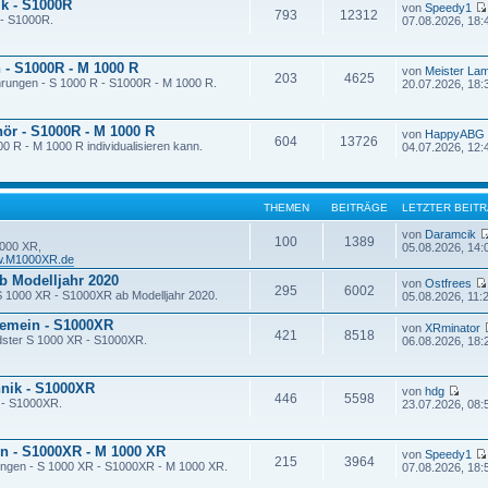
ik - S1000R
von
Speedy1
793
12312
 - S1000R.
07.08.2026, 18:
n - S1000R - M 1000 R
von
Meister La
203
4625
ahrungen - S 1000 R - S1000R - M 1000 R.
20.07.2026, 18:
hör - S1000R - M 1000 R
von
HappyABG
604
13726
0 R - M 1000 R individualisieren kann.
04.07.2026, 12:
THEMEN
BEITRÄGE
LETZTER BEIT
von
Daramcik
100
1389
1000 XR,
05.08.2026, 14:
.M1000XR.de
ab Modelljahr 2020
von
Ostfrees
295
6002
 S 1000 XR - S1000XR ab Modelljahr 2020.
05.08.2026, 11:
gemein - S1000XR
von
XRminator
421
8518
adster S 1000 XR - S1000XR.
06.08.2026, 18:
hnik - S1000XR
von
hdg
446
5598
 - S1000XR.
23.07.2026, 08:
en - S1000XR - M 1000 XR
von
Speedy1
215
3964
rungen - S 1000 XR - S1000XR - M 1000 XR.
07.08.2026, 18: