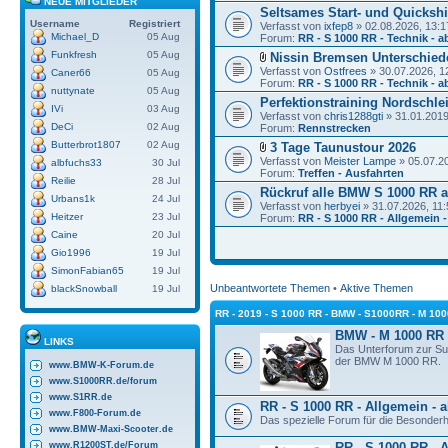
NEUE MITGLIEDER
Seltsames Start- und Quickshi
Username
Registriert
Verfasst von
ixfep8
» 02.08.2026, 13:1
Michael_D
05 Aug
Forum:
RR - S 1000 RR - Technik - a
Funkfresh
05 Aug
Nissin Bremsen Unterschied
Verfasst von
Ostfrees
» 30.07.2026, 1
Caner66
05 Aug
Forum:
RR - S 1000 RR - Technik - a
nuttynate
05 Aug
Perfektionstraining Nordschlei
IVi
03 Aug
Verfasst von
chris1288gti
» 31.01.2019
DeCi
02 Aug
Forum:
Rennstrecken
Butterbrot1807
02 Aug
3 Tage Taunustour 2026
Verfasst von
Meister Lampe
» 05.07.2
albfuchs33
30 Jul
Forum:
Treffen - Ausfahrten
Reilie
28 Jul
Rückruf alle BMW S 1000 RR a
Urbans1k
24 Jul
Verfasst von
herbyei
» 31.07.2026, 11:
Heitzer
23 Jul
Forum:
RR - S 1000 RR - Allgemein -
Caine
20 Jul
Gio1996
19 Jul
SimonFabian65
19 Jul
Unbeantwortete Themen
•
Aktive Themen
blackSnowball
19 Jul
RR - 2019 - S 1000 RR - BMW - S1000RR - M 10
BMW - M 1000 RR
LINKS
Das Unterforum zur S
der BMW M 1000 RR.
www.BMW-K-Forum.de
www.S1000RR.de/forum
www.S1RR.de
RR - S 1000 RR - Allgemein - a
www.F800-Forum.de
Das spezielle Forum für die Besonder
www.BMW-Maxi-Scooter.de
www.R1200ST.de/Forum
RR - S 1000 RR - A