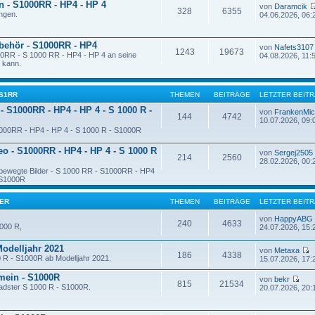
en - S1000RR - HP4 - HP 4
von
Daramcik
328
6355
ungen.
04.06.2026, 06:
ubehör - S1000RR - HP4
von
Nafets3107
1243
19673
00RR - S 1000 RR - HP4 - HP 4 an seine
04.08.2026, 11:
 kann.
 S1RR
THEMEN
BEITRÄGE
LETZTER BEIT
 - S1000RR - HP4 - HP 4 - S 1000 R -
von
FrankenMic
144
4742
10.07.2026, 09:
1000RR - HP4 - HP 4 - S 1000 R - S1000R
eo - S1000RR - HP4 - HP 4 - S 1000 R
von
Sergej2505
214
2560
28.02.2026, 00:
- bewegte Bilder - S 1000 RR - S1000RR - HP4
 S1000R
TER
THEMEN
BEITRÄGE
LETZTER BEIT
von
HappyABG
240
4633
000 R,
24.07.2026, 15:
Modelljahr 2021
von
Metaxa
186
4338
0 R - S1000R ab Modelljahr 2021.
15.07.2026, 17:
emein - S1000R
von
bekr
815
21534
oadster S 1000 R - S1000R.
20.07.2026, 20: