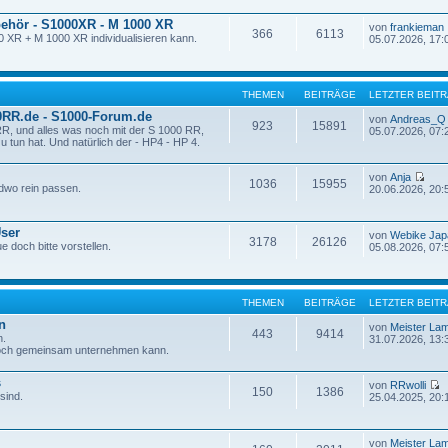
behör - S1000XR - M 1000 XR
von
frankieman
366
6113
0 XR + M 1000 XR individualisieren kann.
05.07.2026, 17:
THEMEN
BEITRÄGE
LETZTER BEIT
0RR.de - S1000-Forum.de
von
Andreas_Q
923
15891
R, und alles was noch mit der S 1000 RR,
05.07.2026, 07:
tun hat. Und natürlich der - HP4 - HP 4.
von
Anja
1036
15955
dwo rein passen.
20.06.2026, 20:
User
von
Webike Jap
3178
26126
e doch bitte vorstellen.
05.08.2026, 07:
THEMEN
BEITRÄGE
LETZTER BEIT
n
von
Meister La
443
9414
n.
31.07.2026, 13:
och gemeinsam unternehmen kann.
s
von
RRwolli
150
1386
sind.
25.04.2025, 20:
von
Meister La