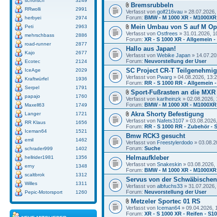
schorsch
3249
Bremsrubbeln
RRwolli
2991
Verfasst von
golf216vau
» 28.07.2026,
Forum:
BMW - M 1000 XR - M1000XR
herbyei
2974
Mein Umbau von S auf M Op
Peti
2963
Verfasst von
Ostfrees
» 31.01.2026, 1
mehrschbass
2886
Forum:
XR - S 1000 XR - Allgemein -
road-runner
2877
Hallo aus Japan!
Kajo
2677
Verfasst von
Webike Japan
» 14.07.20
Forum:
Neuvorstellung der User
Ecotec
2124
SC Project CR-T Teilgenehmi
IceAge
2029
Verfasst von
Pwarg
» 04.08.2026, 13:
Kraftwürfel
1936
Forum:
RR - S 1000 RR - Allgemein -
Serpel
1791
Sport-Fußrasten an die MXR
papajo
1760
Verfasst von
karlheinzk
» 02.08.2026, 
Forum:
BMW - M 1000 XR - M1000XR
Maxell63
1749
Akra Shorty Befestigung
Langer
1721
Verfasst von
Nafets3107
» 03.08.2026,
RR Klaus
1656
Forum:
RR - S 1000 RR - Zubehör - 
Iceman64
1521
Bmw RCK3 gesucht
emil
1462
Verfasst von
Freestylerdodo
» 03.08.2
Forum:
Suche
schrader999
1402
Helmaufkleber
hellrider1981
1356
Verfasst von
Snakeskin
» 03.08.2026, 
erny
1348
Forum:
BMW - M 1000 XR - M1000XR
scaltbrok
1312
Servus von der Schwäbischen
Willes
1311
Verfasst von
albfuchs33
» 31.07.2026,
Forum:
Neuvorstellung der User
Pepic-Motorsport
1260
Metzeler Sportec 01 RS
Verfasst von
Iceman64
» 09.04.2026, 
Forum:
XR - S 1000 XR - Reifen - S1