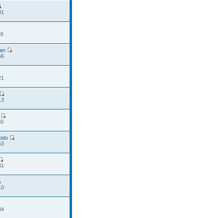
01
26
an
56
21
13
50
odo
53
31
10
34