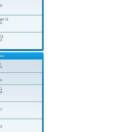
45
mpe
32
42
RAG
01
26
28
57
52