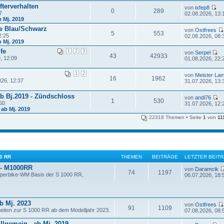
fterverhalten
von
ixfep8
0
289
7
02.08.2026, 13:
b Mj. 2019
e Blau/Schwarz
von
Ostfrees
5
553
2:25
02.08.2026, 08:
b Mj. 2019
fe
1
2
3
von
Serpel
43
42933
, 12:09
01.08.2026, 22:
1
2
von
Meister La
16
1962
026, 12:37
31.07.2026, 13:
b Bj.2019 - Zündschloss
von
andi76
1
530
50
31.07.2026, 12:
 ab Mj. 2019
22318 Themen • Seite
1
von
11
00 RR
THEMEN
BEITRÄGE
LETZTER BEIT
 - M1000RR
von
Daramcik
74
1197
uperbike-WM Basis der S 1000 RR,
06.07.2026, 18:
b Mj. 2023
von
Ostfrees
91
1109
heiten zur S 1000 RR ab dem Modelljahr 2023.
07.08.2026, 08:
llgemein - ab Mj. 2019