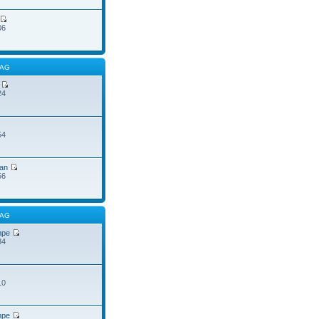
06
RAG
24
54
an
56
RAG
mpe
34
10
mpe