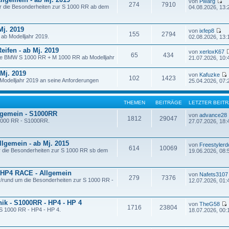
von
Pwarg
274
7910
ür die Besonderheiten zur S 1000 RR ab dem
04.08.2026, 13:
Mj. 2019
von
ixfep8
155
2794
ab Modelljahr 2019.
02.08.2026, 13:
eifen - ab Mj. 2019
von
xerloxK67
65
434
 die BMW S 1000 RR + M 1000 RR ab Modelljahr
21.07.2026, 10:
 Mj. 2019
von
Kafuzke
102
1423
odelljahr 2019 an seine Anforderungen
25.04.2026, 07:
THEMEN
BEITRÄGE
LETZTER BEIT
llgemein - S1000RR
von
advance28
1812
29047
 1000 RR - S1000RR.
27.07.2026, 18:
llgemein - ab Mj. 2015
von
Freestylerd
614
10069
r die Besonderheiten zur S 1000 RR sb dem
19.06.2026, 08:
 HP4 RACE - Allgemein
von
Nafets3107
279
7376
r/rund um die Besonderheiten zur S 1000 RR -
12.07.2026, 01:
nik - S1000RR - HP4 - HP 4
von
TheG58
1716
23804
S 1000 RR - HP4 - HP 4.
18.07.2026, 00: