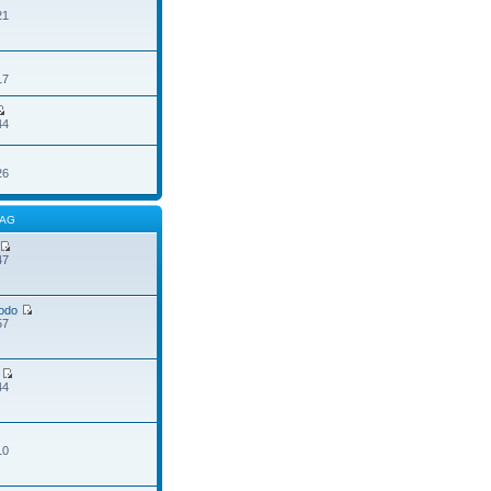
21
17
44
26
RAG
47
odo
57
44
10