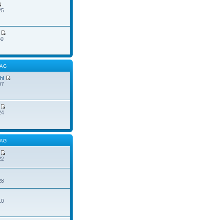
25
50
RAG
hl
07
24
RAG
22
28
10