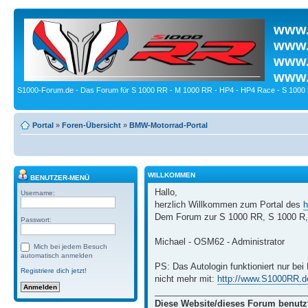
www.
www.
www.
www.
S1000-Forum.de - Das Forum für S 1000 RR - M 1000 RR - HP4 - HP4 Race - S 1000 
Portal
»
Foren-Übersicht
»
BMW-Motorrad-Portal
WILLKOMMEN
BENUTZER-MENÜ
Hallo,
Username:
herzlich Willkommen zum Portal des
h
Dem Forum zur S 1000 RR, S 1000 R,
Passwort:
Michael - OSM62 - Administrator
Mich bei jedem Besuch
automatisch anmelden
PS: Das Autologin funktioniert nur be
Registriere dich jetzt!
nicht mehr mit:
http://www.S1000RR.d
_______________________________
Diese Website/dieses Forum benutz