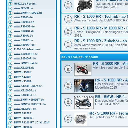
Das spezielle Forum f
G650X.de-Forum
Modelljahr 2019.
www.G650X.de
www.BMW-F700GS.de
RR - S 1000 RR - Technik - ab 
www.F800S.de
Alles zur Technik der BMW S 1000 RR 
www.F800ST.de
www.F800GS.de
RR - S 1000 RR - M 1000 RR - R
www.F800GT.de
Reifen - Freigaben - Erfahrungen für
2019.
www.F800R.de
www.F900R.de
RR - S 1000 RR - Zubehör - ab
Alles womit man die S1000RR an dem M
www.F900XR.de
anpassen kann.
F 800 GS Adventure
www.S10000RR.de
RR - S 1000 RR - S1000RR
www.S10000R.de
RR - S 1000 RR - A
www.BMW-HP4.de
Alle Infos rund um die S
www.K1200S.de
BMW K1300S
BMW K1200R
RR - S 1000 RR - A
BMW K1300R
Das spezielle Forum fü
www.K1200RSport.de
Modelljahr 2015
www.K1200GT.de
www.K1300GT.de
RR - BMW - HP 4 -
www.BMW-K1600GT.de
Das spezielle Forum fü
HP 4 - HP4 Race.
www.BMW-K1600GTL.de
www.R1200ST.de
RR - S 1000 RR - Tech
BMW R1200S
Die Technik der S1000RR - 
BMW R1200 RT
BMW R1200 RT LC ab 2014
BMW R1200 R