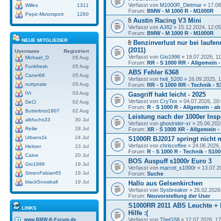
Verfasst von
M1000R_Dietmar
» 17.08
Willes
1311
Forum:
BMW - M 1000 R - M1000R
Pepic-Motorsport
1260
Austin Racing V3 Mini
Verfasst von
AJ82
» 15.12.2024, 12:05
Forum:
BMW - M 1000 R - M1000R
NEUE MITGLIEDER
Benzinverlust nur bei laufe
(2011)
Username
Registriert
Verfasst von
Gio1996
» 19.07.2026, 11
Michael_D
05 Aug
Forum:
RR - S 1000 RR - Allgemein 
Funkfresh
05 Aug
ABS Fehler 6368
Caner66
05 Aug
Verfasst von
heli_5200
» 26.09.2025, 
nuttynate
05 Aug
Forum:
RR - S 1000 RR - Technik - 
IVi
03 Aug
Gasgriff hakt leicht - 2025
Verfasst von
CryTex
» 04.07.2026, 20
DeCi
02 Aug
Forum:
R - S 1000 R - Allgemein - a
Butterbrot1807
02 Aug
Leistung nach der 1000er Insp
albfuchs33
30 Jul
Verfasst von
ghostrider-xr
» 25.06.202
Reilie
28 Jul
Forum:
XR - S 1000 XR - Allgemein 
Urbans1k
24 Jul
S1000R BJ2017 springt nicht 
Verfasst von
chriscoffee
» 24.06.2026,
Heitzer
23 Jul
Forum:
R - S 1000 R - Technik - S10
Caine
20 Jul
BOS Auspuff s1000r Euro 3
Gio1996
19 Jul
Verfasst von
marcel_s1000r
» 13.07.2
SimonFabian65
19 Jul
Forum:
Suche
blackSnowball
19 Jul
Hallo aus Gelsenkirchen
Verfasst von
Sysbreaker
» 26.02.2026
Forum:
Neuvorstellung der User
S1000RR 2011 ABS Leuchte + B
LINKS
Hilfe :(
Verfasst von
TheG58
» 12.07.2026, 17
www.BMW-K-Forum.de