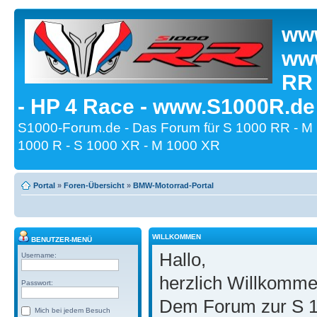
www
www
RR
- HP 4 Race - www.S1000R.de
S1000-Forum.de - Das Forum für S 1000 RR - M
1000 R - S 1000 XR - M 1000 XR
Portal
»
Foren-Übersicht
»
BMW-Motorrad-Portal
WILLKOMMEN
BENUTZER-MENÜ
Hallo,
Username:
herzlich Willkomm
Passwort:
Dem Forum zur S 1
Mich bei jedem Besuch