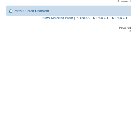
Powered
Portal
»
Foren-Übersicht
BMW-Motorrad-Bilder
|
K 1200 S
|
K 1300 GT
|
K 1600 GT
|
Powered
D