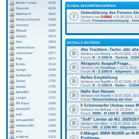
Meister Lampe
4220
GLOBAL BEKANNTMACHUNGEN
Supermic
4029
Unterstützung des Forums üb
Matthias K
3842
Verfasst von
OSM62
» 01.09.2014, 13
Stratos-Schorsch
3350
Forum:
Forumsunterstützung - freiw
schorsch
3249
RRwolli
2991
herbyei
2974
Peti
2963
AKTUELLE BEITRÄGE
mehrschbass
2886
Abs Tracktion ,Tacho ,ddc alles
road-runner
2877
Verfasst von
Roony
» 05.03.2026, 22:
Forum:
R - S 1000 R - Technik - S10
Kajo
2677
Akrapovic Auspuff Frage...
Ecotec
2124
Verfasst von
RealMagic
» 22.11.2019, 
IceAge
2029
Forum:
R - S 1000 R - Allgemein - S
Kraftwürfel
1936
Reifen Empfehlung
Serpel
1792
Verfasst von
Ray68
» 20.07.2026, 15:
Forum:
R - S 1000 R - Reifen - S100
papajo
1760
Hallo Aus Hessen
Maxell63
1749
Verfasst von
Ray68
» 19.07.2026, 10:
Langer
1721
Forum:
Neuvorstellung der User
RR Klaus
1656
Scheinwerfer Umbau neue 
Iceman64
1521
Verfasst von
Bofrost
» 21.10.2024, 10:
Forum:
BMW - M 1000 R - M1000R
emil
1462
"Soft" Limiter ab MJ. 2025/26?
schrader999
1402
Verfasst von
Nico.-
» 03.07.2026, 19:4
hellrider1981
1356
Forum:
RR - S 1000 RR - Allgemein -
erny
1348
Mängel: BMW M100R an M-B
scaltbrok
1312
Probleme