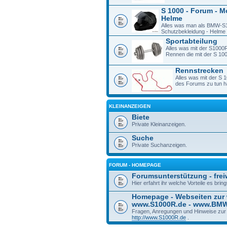
S 1000 - Forum - M
Helme
Alles was man als BMW-S1
Schutzbekleidung - Helme -
Sportabteilung
Alles was mit der S1000R
Rennen die mit der S 1
Rennstrecken
Alles was mit der S 
des Forums zu tun h
KLEINANZEIGEN
Biete
Private Kleinanzeigen.
Suche
Private Suchanzeigen.
FORUM - HOMEPAGE
Forumsunterstützung - freiw
Hier erfahrt ihr welche Vorteile es bri
Homepage - Webseiten zur
www.S1000R.de - www.BM
Fragen, Anregungen und Hinweise zu
http://www.S1000R.de
.