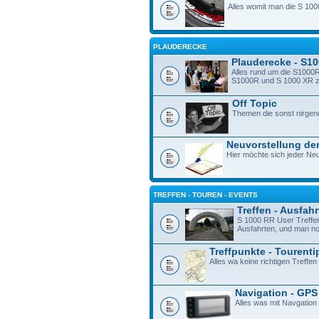
Alles womit man die S 100
PLAUDERECKE
Plauderecke - S1
Alles rund um die S1000R
S1000R und S 1000 XR zu 
Off Topic
Themen die sonst nirgen
Neuvorstellung der
Hier möchte sich jeder Neu
TREFFEN - TOUREN - EVENTS
Treffen - Ausfah
S 1000 RR User Treffe
Ausfahrten, und man n
Treffpunkte - Tourenti
Alles wa keine richtigen Treffen 
Navigation - GPS
Alles was mit Navgation