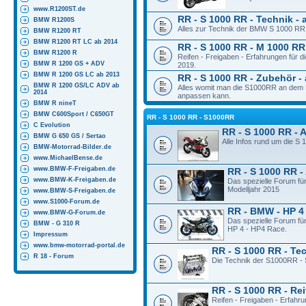
www.R1200ST.de
RR - S 1000 RR - Technik - 
BMW R1200S
Alles zur Technik der BMW S 1000 RR 
BMW R1200 RT
BMW R1200 RT LC ab 2014
RR - S 1000 RR - M 1000 RR 
BMW R1200 R
Reifen - Freigaben - Erfahrungen für
BMW R 1200 GS + ADV
2019.
BMW R 1200 GS LC ab 2013
RR - S 1000 RR - Zubehör - 
BMW R 1200 GS/LC ADV ab
Alles womit man die S1000RR an dem M
2014
anpassen kann.
BMW R nineT
BMW C600Sport / C650GT
RR - S 1000 RR - S1000RR
C Evolution
RR - S 1000 RR - 
BMW G 650 GS / Sertao
Alle Infos rund um die S
BMW-Motorrad-Bilder.de
www.MichaelBense.de
www.BMW-F-Freigaben.de
RR - S 1000 RR -
www.BMW-K-Freigaben.de
Das spezielle Forum fü
Modelljahr 2015
www.BMW-S-Freigaben.de
www.S1000-Forum.de
RR - BMW - HP 4
www.BMW-G-Forum.de
Das spezielle Forum fü
BMW - G 310 R
HP 4 - HP4 Race.
Impressum
www.bmw-motorrad-portal.de
RR - S 1000 RR - Te
R 18 - Forum
Die Technik der S1000RR - 
RR - S 1000 RR - Rei
Reifen - Freigaben - Erfahr