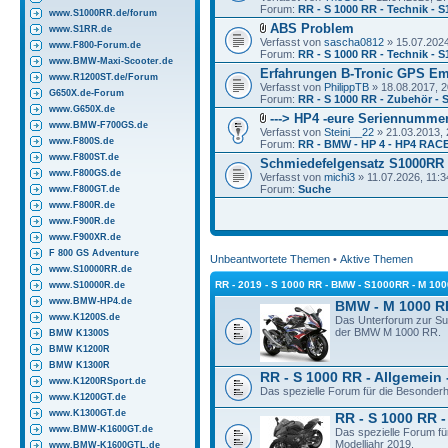
Forum:
RR - S 1000 RR - Technik - 
www.S1000RR.de/forum
ABS Problem
www.S1RR.de
Verfasst von
sascha0812
» 15.07.2024
www.F800-Forum.de
Forum:
RR - S 1000 RR - Technik - 
www.BMW-Maxi-Scooter.de
Erfahrungen B-Tronic GPS Em
www.R1200ST.de/Forum
Verfasst von
PhilippTB
» 18.08.2017, 2
G650X.de-Forum
Forum:
RR - S 1000 RR - Zubehör - 
www.G650X.de
---> HP4 -eure Seriennummer
www.BMW-F700GS.de
Verfasst von
Steini__22
» 21.03.2013, 
www.F800S.de
Forum:
RR - BMW - HP 4 - HP4 RACE
www.F800ST.de
Schmiedefelgensatz S1000RR
www.F800GS.de
Verfasst von
michi3
» 11.07.2026, 11:3
Forum:
Suche
www.F800GT.de
www.F800R.de
www.F900R.de
www.F900XR.de
F 800 GS Adventure
Unbeantwortete Themen
•
Aktive Themen
www.S10000RR.de
RR - 2019 - S 1000 RR - BMW - S1000RR - M 10
www.S10000R.de
www.BMW-HP4.de
BMW - M 1000 R
www.K1200S.de
Das Unterforum zur S
der BMW M 1000 RR.
BMW K1300S
BMW K1200R
BMW K1300R
RR - S 1000 RR - Allgemein 
www.K1200RSport.de
Das spezielle Forum für die Besonder
www.K1200GT.de
www.K1300GT.de
RR - S 1000 RR -
www.BMW-K1600GT.de
Das spezielle Forum f
Modelljahr 2019.
www.BMW-K1600GTL.de