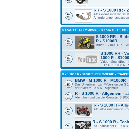
RR - S 1000 RR - 
Alles womit man die S10
Anforderungen anpassen
S 1000 RR - MULTIMEDIAL - S 1000 R - S 1 RR -
S 1000 RR - Bilde
R - S1000R
Bilder - S 1000 RR - S
S 1000 RR - Vi
1000 R - S100
Video - Soundfiles 
- HP 4 - S 1000 R -
R - S 1000 R - S1000R - DER S-SERIE - ROADS
BMW - M 1000 R - M1000R
Das Unterforum zur M-Version der S 1
der BMW M 1000 R - Allgemein
R - S 1000 R - Allgemein - 
Alle Infos rund um die Roadster S 100
R - S 1000 R - Al
Alle Infos rund um die R
R - S 1000 R - Tec
Die Technik der S 1000 R