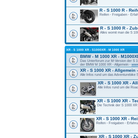
R - S 1000 R - Rei
Reifen - Freigaben - Erf
R - S 1000 R - Zu
Alles womit man die S 100
XR - S 1000 XR - S1000XR - M 1000 XR
BMW - M 1000 XR - M1000X
Das Unterforum zur M-Version der S 
der BMW M 1000 XR - Allgemein -
www
XR - S 1000 XR - Allgemein 
Alle Infos rund um das Adventurebike
XR - S 1000 XR - A
Alle Infos rund um die Ro
XR - S 1000 XR - T
Die Technik der S 1000 XR
XR - S 1000 XR - Re
Reifen - Freigaben - Erfah
XR - S 1000 XR - 