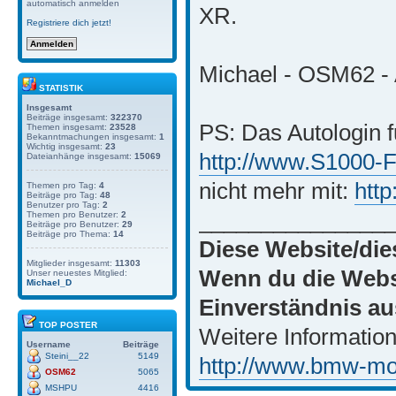
automatisch anmelden
XR.
Registriere dich jetzt!
Michael - OSM62 - 
STATISTIK
Insgesamt
Beiträge insgesamt:
322370
PS: Das Autologin f
Themen insgesamt:
23528
Bekanntmachungen insgesamt:
1
Wichtig insgesamt:
23
http://www.S1000-
Dateianhänge insgesamt:
15069
nicht mehr mit:
htt
Themen pro Tag:
4
Beiträge pro Tag:
48
Benutzer pro Tag:
2
_______________
Themen pro Benutzer:
2
Beiträge pro Benutzer:
29
Beiträge pro Thema:
14
Diese Website/die
Mitglieder insgesamt:
11303
Wenn du die Websi
Unser neuestes Mitglied:
Michael_D
Einverständnis au
TOP POSTER
Weitere Information
Username
Beiträge
Steini__22
5149
http://www.bmw-moto
OSM62
5065
MSHPU
4416