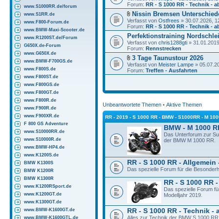
Forum:
RR - S 1000 RR - Technik - a
www.S1000RR.de/forum
Nissin Bremsen Unterschied
www.S1RR.de
Verfasst von
Ostfrees
» 30.07.2026, 1
www.F800-Forum.de
Forum:
RR - S 1000 RR - Technik - a
www.BMW-Maxi-Scooter.de
Perfektionstraining Nordschlei
www.R1200ST.de/Forum
Verfasst von
chris1288gti
» 31.01.2019
G650X.de-Forum
Forum:
Rennstrecken
www.G650X.de
3 Tage Taunustour 2026
www.BMW-F700GS.de
Verfasst von
Meister Lampe
» 05.07.2
www.F800S.de
Forum:
Treffen - Ausfahrten
www.F800ST.de
www.F800GS.de
www.F800GT.de
www.F800R.de
Unbeantwortete Themen
•
Aktive Themen
www.F900R.de
www.F900XR.de
RR - 2019 - S 1000 RR - BMW - S1000RR - M 10
F 800 GS Adventure
BMW - M 1000 R
www.S10000RR.de
Das Unterforum zur S
www.S10000R.de
der BMW M 1000 RR.
www.BMW-HP4.de
www.K1200S.de
RR - S 1000 RR - Allgemein 
BMW K1300S
Das spezielle Forum für die Besonder
BMW K1200R
BMW K1300R
RR - S 1000 RR -
www.K1200RSport.de
Das spezielle Forum f
www.K1200GT.de
Modelljahr 2019.
www.K1300GT.de
www.BMW-K1600GT.de
RR - S 1000 RR - Technik - 
Alles zur Technik der BMW S 1000 RR 
www.BMW-K1600GTL.de