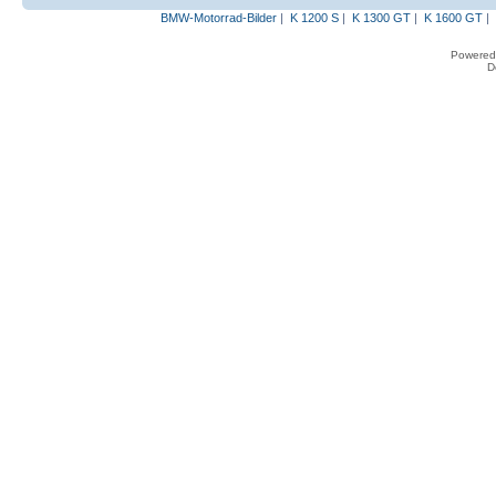
BMW-Motorrad-Bilder
|
K 1200 S
|
K 1300 GT
|
K 1600 GT
|
Powered
D