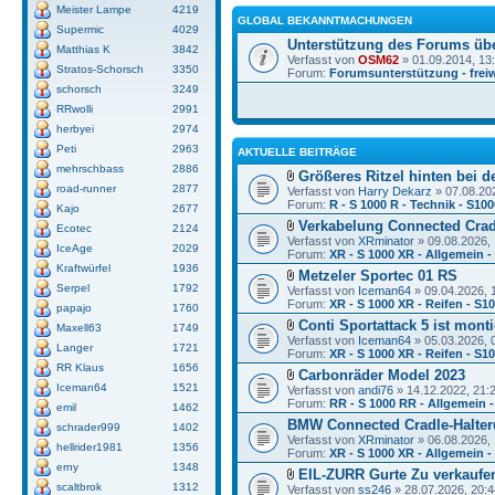
Meister Lampe
4219
GLOBAL BEKANNTMACHUNGEN
Supermic
4029
Unterstützung des Forums üb
Matthias K
3842
Verfasst von
OSM62
» 01.09.2014, 13
Stratos-Schorsch
3350
Forum:
Forumsunterstützung - freiw
schorsch
3249
RRwolli
2991
herbyei
2974
Peti
2963
AKTUELLE BEITRÄGE
mehrschbass
2886
Größeres Ritzel hinten bei d
road-runner
2877
Verfasst von
Harry Dekarz
» 07.08.20
Forum:
R - S 1000 R - Technik - S10
Kajo
2677
Verkabelung Connected Crad
Ecotec
2124
Verfasst von
XRminator
» 09.08.2026, 
IceAge
2029
Forum:
XR - S 1000 XR - Allgemein 
Kraftwürfel
1936
Metzeler Sportec 01 RS
Serpel
1792
Verfasst von
Iceman64
» 09.04.2026, 
Forum:
XR - S 1000 XR - Reifen - S1
papajo
1760
Conti Sportattack 5 ist monti
Maxell63
1749
Verfasst von
Iceman64
» 05.03.2026, 
Langer
1721
Forum:
XR - S 1000 XR - Reifen - S1
RR Klaus
1656
Carbonräder Model 2023
Iceman64
1521
Verfasst von
andi76
» 14.12.2022, 21:
Forum:
RR - S 1000 RR - Allgemein -
emil
1462
BMW Connected Cradle-Halter
schrader999
1402
Verfasst von
XRminator
» 06.08.2026, 
hellrider1981
1356
Forum:
XR - S 1000 XR - Allgemein 
erny
1348
EIL-ZURR Gurte Zu verkaufe
scaltbrok
1312
Verfasst von
ss246
» 28.07.2026, 20:4