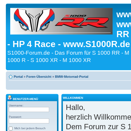
www
www
RR
- HP 4 Race - www.S1000R.de
S1000-Forum.de - Das Forum für S 1000 RR - M
1000 R - S 1000 XR - M 1000 XR
Portal
»
Foren-Übersicht
»
BMW-Motorrad-Portal
WILLKOMMEN
BENUTZER-MENÜ
Hallo,
Username:
herzlich Willkomm
Passwort:
Dem Forum zur S 1
Mich bei jedem Besuch