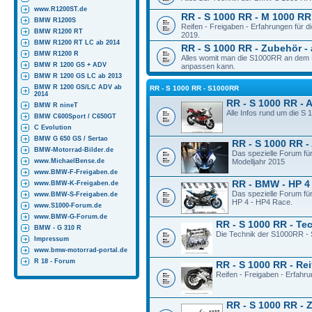
www.R1200ST.de
RR - S 1000 RR - M 1000 RR 
BMW R1200S
Reifen - Freigaben - Erfahrungen für
BMW R1200 RT
2019.
BMW R1200 RT LC ab 2014
RR - S 1000 RR - Zubehör - 
BMW R1200 R
Alles womit man die S1000RR an dem M
BMW R 1200 GS + ADV
anpassen kann.
BMW R 1200 GS LC ab 2013
BMW R 1200 GS/LC ADV ab
RR - S 1000 RR - S1000RR
2014
RR - S 1000 RR - 
BMW R nineT
Alle Infos rund um die S
BMW C600Sport / C650GT
C Evolution
BMW G 650 GS / Sertao
RR - S 1000 RR -
BMW-Motorrad-Bilder.de
Das spezielle Forum fü
www.MichaelBense.de
Modelljahr 2015
www.BMW-F-Freigaben.de
RR - BMW - HP 4
www.BMW-K-Freigaben.de
Das spezielle Forum fü
www.BMW-S-Freigaben.de
HP 4 - HP4 Race.
www.S1000-Forum.de
www.BMW-G-Forum.de
RR - S 1000 RR - Te
BMW - G 310 R
Die Technik der S1000RR - 
Impressum
www.bmw-motorrad-portal.de
R 18 - Forum
RR - S 1000 RR - Rei
Reifen - Freigaben - Erfahr
RR - S 1000 RR - 