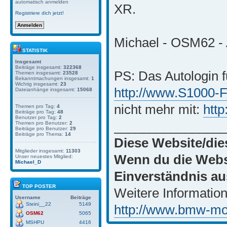
automatisch anmelden
XR.
Registriere dich jetzt!
Michael - OSM62 - 
STATISTIK
Insgesamt
Beiträge insgesamt:
322368
PS: Das Autologin f
Themen insgesamt:
23528
Bekanntmachungen insgesamt:
1
Wichtig insgesamt:
23
http://www.S1000-
Dateianhänge insgesamt:
15068
nicht mehr mit:
htt
Themen pro Tag:
4
Beiträge pro Tag:
48
Benutzer pro Tag:
2
_______________
Themen pro Benutzer:
2
Beiträge pro Benutzer:
29
Beiträge pro Thema:
14
Diese Website/die
Mitglieder insgesamt:
11303
Wenn du die Websi
Unser neuestes Mitglied:
Michael_D
Einverständnis au
TOP POSTER
Weitere Information
Username
Beiträge
Steini__22
5149
http://www.bmw-moto
OSM62
5065
MSHPU
4416