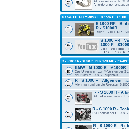
Alles womit man die S10
Anforderungen anpassen
S 1000 RR - MULTIMEDIAL - S 1000 R - S 1 RR -
S 1000 RR - Bilde
R - S1000R
Bilder - S 1000 RR - S
S 1000 RR - Vi
1000 R - S100
Video - Soundfiles 
- HP 4 - S 1000 R -
R - S 1000 R - S1000R - DER S-SERIE - ROADS
BMW - M 1000 R - M1000R
Das Unterforum zur M-Version der S 1
der BMW M 1000 R - Allgemein
R - S 1000 R - Allgemein - 
Alle Infos rund um die Roadster S 100
R - S 1000 R - Al
Alle Infos rund um die R
R - S 1000 R - Tec
Die Technik der S 1000 R
R - S 1000 R - Rei