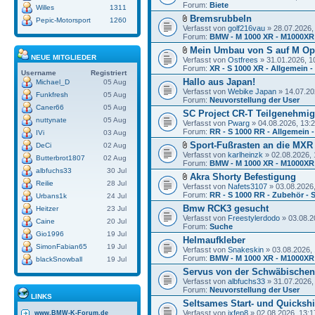
Forum:
Biete
Willes
1311
Bremsrubbeln
Pepic-Motorsport
1260
Verfasst von
golf216vau
» 28.07.2026,
Forum:
BMW - M 1000 XR - M1000XR
Mein Umbau von S auf M Op
NEUE MITGLIEDER
Verfasst von
Ostfrees
» 31.01.2026, 1
Forum:
XR - S 1000 XR - Allgemein -
Username
Registriert
Hallo aus Japan!
Michael_D
05 Aug
Verfasst von
Webike Japan
» 14.07.20
Funkfresh
05 Aug
Forum:
Neuvorstellung der User
Caner66
05 Aug
SC Project CR-T Teilgenehmi
nuttynate
05 Aug
Verfasst von
Pwarg
» 04.08.2026, 13:
Forum:
RR - S 1000 RR - Allgemein -
IVi
03 Aug
Sport-Fußrasten an die MXR
DeCi
02 Aug
Verfasst von
karlheinzk
» 02.08.2026, 
Butterbrot1807
02 Aug
Forum:
BMW - M 1000 XR - M1000XR
albfuchs33
30 Jul
Akra Shorty Befestigung
Reilie
28 Jul
Verfasst von
Nafets3107
» 03.08.2026,
Forum:
RR - S 1000 RR - Zubehör - 
Urbans1k
24 Jul
Bmw RCK3 gesucht
Heitzer
23 Jul
Verfasst von
Freestylerdodo
» 03.08.2
Caine
20 Jul
Forum:
Suche
Gio1996
19 Jul
Helmaufkleber
SimonFabian65
19 Jul
Verfasst von
Snakeskin
» 03.08.2026, 
Forum:
BMW - M 1000 XR - M1000XR
blackSnowball
19 Jul
Servus von der Schwäbischen
Verfasst von
albfuchs33
» 31.07.2026,
Forum:
Neuvorstellung der User
LINKS
Seltsames Start- und Quickshi
Verfasst von
ixfep8
» 02.08.2026, 13:1
www.BMW-K-Forum.de