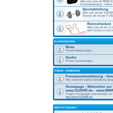
Alles was man als BMW-S1
Schutzbekleidung - Helme -
Sportabteilung
Alles was mit der S1000R
Rennen die mit der S 1
Rennstrecken
Alles was mit der S 
des Forums zu tun h
KLEINANZEIGEN
Biete
Private Kleinanzeigen.
Suche
Private Suchanzeigen.
FORUM - HOMEPAGE
Forumsunterstützung - freiw
Hier erfahrt ihr welche Vorteile es bri
Homepage - Webseiten zur
www.S1000R.de - www.BM
Fragen, Anregungen und Hinweise zu
http://www.S1000R.de
.
WER IST ONLINE?