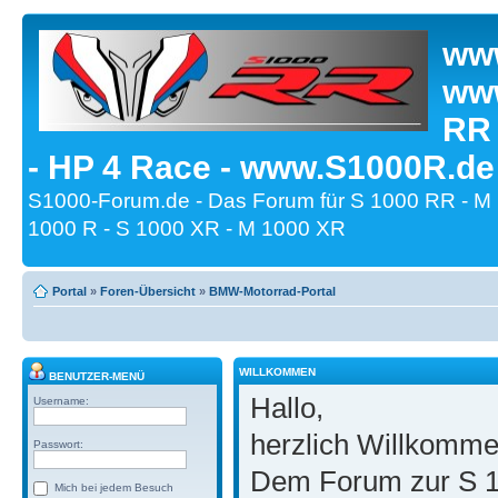
www
www
RR
- HP 4 Race - www.S1000R.de
S1000-Forum.de - Das Forum für S 1000 RR - M
1000 R - S 1000 XR - M 1000 XR
Portal
»
Foren-Übersicht
»
BMW-Motorrad-Portal
WILLKOMMEN
BENUTZER-MENÜ
Hallo,
Username:
herzlich Willkomm
Passwort:
Dem Forum zur S 1
Mich bei jedem Besuch