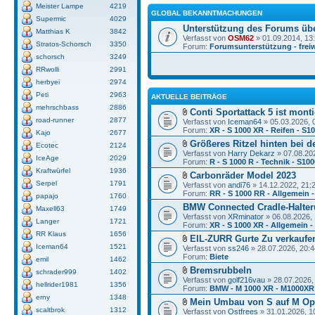
Meister Lampe
4219
GLOBAL BEKANNTMACHUNGEN
Supermic
4029
Unterstützung des Forums üb
Matthias K
3842
Verfasst von
OSM62
» 01.09.2014, 13
Stratos-Schorsch
3350
Forum:
Forumsunterstützung - freiw
schorsch
3249
RRwolli
2991
herbyei
2974
Peti
2963
AKTUELLE BEITRÄGE
mehrschbass
2886
Conti Sportattack 5 ist monti
road-runner
2877
Verfasst von
Iceman64
» 05.03.2026, 
Forum:
XR - S 1000 XR - Reifen - S1
Kajo
2677
Größeres Ritzel hinten bei d
Ecotec
2124
Verfasst von
Harry Dekarz
» 07.08.20
IceAge
2029
Forum:
R - S 1000 R - Technik - S10
Kraftwürfel
1936
Carbonräder Model 2023
Serpel
1791
Verfasst von
andi76
» 14.12.2022, 21:
Forum:
RR - S 1000 RR - Allgemein -
papajo
1760
BMW Connected Cradle-Halter
Maxell63
1749
Verfasst von
XRminator
» 06.08.2026, 
Langer
1721
Forum:
XR - S 1000 XR - Allgemein 
RR Klaus
1656
EIL-ZURR Gurte Zu verkaufe
Iceman64
1521
Verfasst von
ss246
» 28.07.2026, 20:4
Forum:
Biete
emil
1462
Bremsrubbeln
schrader999
1402
Verfasst von
golf216vau
» 28.07.2026,
hellrider1981
1356
Forum:
BMW - M 1000 XR - M1000XR
erny
1348
Mein Umbau von S auf M Op
scaltbrok
1312
Verfasst von
Ostfrees
» 31.01.2026, 1