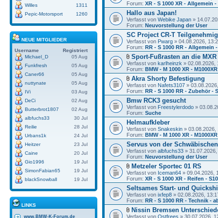
Forum:
XR - S 1000 XR - Allgemein -
Willes
1311
Hallo aus Japan!
Pepic-Motorsport
1260
Verfasst von
Webike Japan
» 14.07.20
Forum:
Neuvorstellung der User
SC Project CR-T Teilgenehmi
NEUE MITGLIEDER
Verfasst von
Pwarg
» 04.08.2026, 13:
Forum:
RR - S 1000 RR - Allgemein -
Username
Registriert
Sport-Fußrasten an die MXR
Michael_D
05 Aug
Verfasst von
karlheinzk
» 02.08.2026, 
Funkfresh
05 Aug
Forum:
BMW - M 1000 XR - M1000XR
Caner66
05 Aug
Akra Shorty Befestigung
nuttynate
05 Aug
Verfasst von
Nafets3107
» 03.08.2026,
Forum:
RR - S 1000 RR - Zubehör - 
IVi
03 Aug
Bmw RCK3 gesucht
DeCi
02 Aug
Verfasst von
Freestylerdodo
» 03.08.2
Butterbrot1807
02 Aug
Forum:
Suche
albfuchs33
30 Jul
Helmaufkleber
Reilie
28 Jul
Verfasst von
Snakeskin
» 03.08.2026, 
Forum:
BMW - M 1000 XR - M1000XR
Urbans1k
24 Jul
Servus von der Schwäbischen
Heitzer
23 Jul
Verfasst von
albfuchs33
» 31.07.2026,
Caine
20 Jul
Forum:
Neuvorstellung der User
Gio1996
19 Jul
Metzeler Sportec 01 RS
SimonFabian65
19 Jul
Verfasst von
Iceman64
» 09.04.2026, 
Forum:
XR - S 1000 XR - Reifen - S1
blackSnowball
19 Jul
Seltsames Start- und Quickshi
Verfasst von
ixfep8
» 02.08.2026, 13:1
Forum:
RR - S 1000 RR - Technik - a
LINKS
Nissin Bremsen Unterschied
Verfasst von
Ostfrees
» 30.07.2026, 1
www.BMW-K-Forum.de