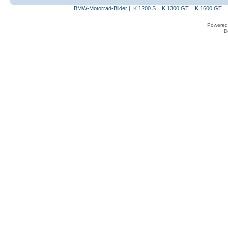
BMW-Motorrad-Bilder
|
K 1200 S
|
K 1300 GT
|
K 1600 GT
|
Powered
D