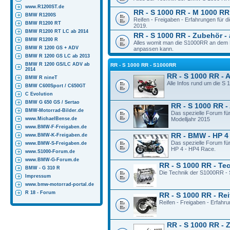
www.R1200ST.de
RR - S 1000 RR - M 1000 RR 
BMW R1200S
Reifen - Freigaben - Erfahrungen für
BMW R1200 RT
2019.
BMW R1200 RT LC ab 2014
RR - S 1000 RR - Zubehör - 
BMW R1200 R
Alles womit man die S1000RR an dem M
BMW R 1200 GS + ADV
anpassen kann.
BMW R 1200 GS LC ab 2013
BMW R 1200 GS/LC ADV ab
RR - S 1000 RR - S1000RR
2014
RR - S 1000 RR - 
BMW R nineT
Alle Infos rund um die S
BMW C600Sport / C650GT
C Evolution
BMW G 650 GS / Sertao
RR - S 1000 RR -
BMW-Motorrad-Bilder.de
Das spezielle Forum fü
www.MichaelBense.de
Modelljahr 2015
www.BMW-F-Freigaben.de
RR - BMW - HP 4
www.BMW-K-Freigaben.de
Das spezielle Forum fü
www.BMW-S-Freigaben.de
HP 4 - HP4 Race.
www.S1000-Forum.de
www.BMW-G-Forum.de
RR - S 1000 RR - Te
BMW - G 310 R
Die Technik der S1000RR - 
Impressum
www.bmw-motorrad-portal.de
R 18 - Forum
RR - S 1000 RR - Rei
Reifen - Freigaben - Erfahr
RR - S 1000 RR - 