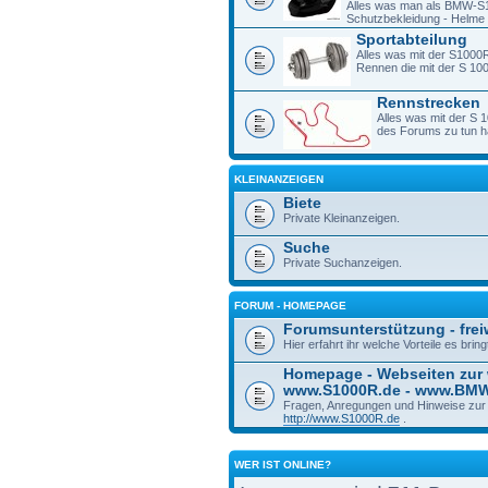
Alles was man als BMW-S1
Schutzbekleidung - Helme -
Sportabteilung
Alles was mit der S1000R
Rennen die mit der S 1
Rennstrecken
Alles was mit der S 
des Forums zu tun h
KLEINANZEIGEN
Biete
Private Kleinanzeigen.
Suche
Private Suchanzeigen.
FORUM - HOMEPAGE
Forumsunterstützung - freiw
Hier erfahrt ihr welche Vorteile es bri
Homepage - Webseiten zur
www.S1000R.de - www.BM
Fragen, Anregungen und Hinweise zu
http://www.S1000R.de
.
WER IST ONLINE?