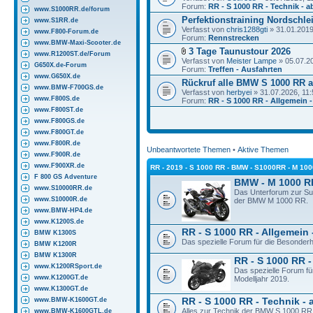
Forum:
RR - S 1000 RR - Technik - a
www.S1000RR.de/forum
Perfektionstraining Nordschlei
www.S1RR.de
Verfasst von
chris1288gti
» 31.01.2019
www.F800-Forum.de
Forum:
Rennstrecken
www.BMW-Maxi-Scooter.de
3 Tage Taunustour 2026
www.R1200ST.de/Forum
Verfasst von
Meister Lampe
» 05.07.2
G650X.de-Forum
Forum:
Treffen - Ausfahrten
www.G650X.de
Rückruf alle BMW S 1000 RR a
www.BMW-F700GS.de
Verfasst von
herbyei
» 31.07.2026, 11:
www.F800S.de
Forum:
RR - S 1000 RR - Allgemein -
www.F800ST.de
www.F800GS.de
www.F800GT.de
www.F800R.de
Unbeantwortete Themen
•
Aktive Themen
www.F900R.de
www.F900XR.de
RR - 2019 - S 1000 RR - BMW - S1000RR - M 10
F 800 GS Adventure
BMW - M 1000 R
www.S10000RR.de
Das Unterforum zur S
www.S10000R.de
der BMW M 1000 RR.
www.BMW-HP4.de
www.K1200S.de
RR - S 1000 RR - Allgemein 
BMW K1300S
Das spezielle Forum für die Besonder
BMW K1200R
BMW K1300R
RR - S 1000 RR -
www.K1200RSport.de
Das spezielle Forum f
www.K1200GT.de
Modelljahr 2019.
www.K1300GT.de
www.BMW-K1600GT.de
RR - S 1000 RR - Technik - 
Alles zur Technik der BMW S 1000 RR 
www.BMW-K1600GTL.de