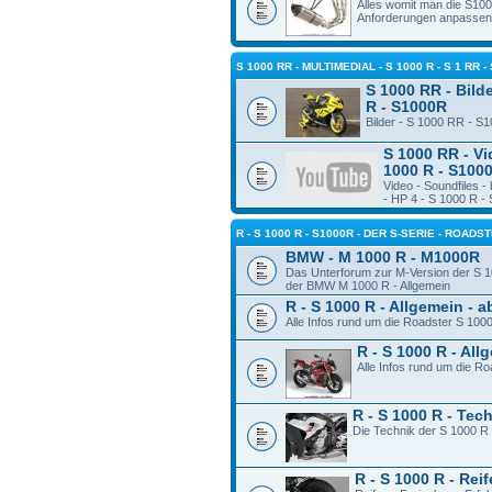
Alles womit man die S10
Anforderungen anpassen
S 1000 RR - MULTIMEDIAL - S 1000 R - S 1 RR -
S 1000 RR - Bilde
R - S1000R
Bilder - S 1000 RR - S
S 1000 RR - Vi
1000 R - S100
Video - Soundfiles 
- HP 4 - S 1000 R -
R - S 1000 R - S1000R - DER S-SERIE - ROADS
BMW - M 1000 R - M1000R
Das Unterforum zur M-Version der S 1
der BMW M 1000 R - Allgemein
R - S 1000 R - Allgemein - 
Alle Infos rund um die Roadster S 100
R - S 1000 R - Al
Alle Infos rund um die R
R - S 1000 R - Tec
Die Technik der S 1000 R
R - S 1000 R - Rei