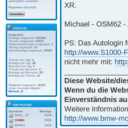
automatisch anmelden
XR.
Registriere dich jetzt!
Michael - OSM62 - 
STATISTIK
Insgesamt
Beiträge insgesamt:
322364
PS: Das Autologin f
Themen insgesamt:
23527
Bekanntmachungen insgesamt:
1
Wichtig insgesamt:
23
http://www.S1000-
Dateianhänge insgesamt:
15065
nicht mehr mit:
htt
Themen pro Tag:
4
Beiträge pro Tag:
48
Benutzer pro Tag:
2
_______________
Themen pro Benutzer:
2
Beiträge pro Benutzer:
29
Beiträge pro Thema:
14
Diese Website/die
Mitglieder insgesamt:
11303
Wenn du die Websi
Unser neuestes Mitglied:
Michael_D
Einverständnis au
TOP POSTER
Weitere Information
Username
Beiträge
Steini__22
5149
http://www.bmw-moto
OSM62
5065
MSHPU
4416