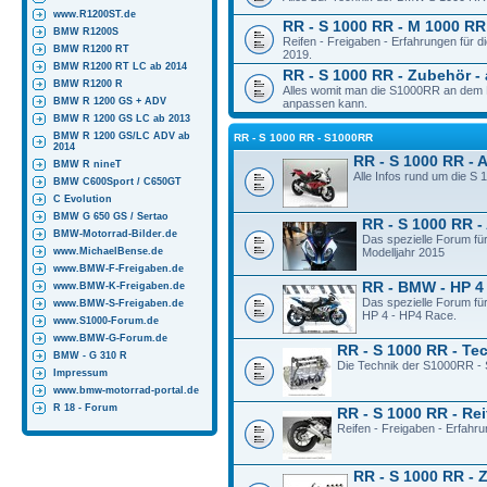
www.R1200ST.de
RR - S 1000 RR - M 1000 RR 
BMW R1200S
Reifen - Freigaben - Erfahrungen für
BMW R1200 RT
2019.
BMW R1200 RT LC ab 2014
RR - S 1000 RR - Zubehör - 
BMW R1200 R
Alles womit man die S1000RR an dem M
BMW R 1200 GS + ADV
anpassen kann.
BMW R 1200 GS LC ab 2013
BMW R 1200 GS/LC ADV ab
RR - S 1000 RR - S1000RR
2014
RR - S 1000 RR - 
BMW R nineT
Alle Infos rund um die S
BMW C600Sport / C650GT
C Evolution
BMW G 650 GS / Sertao
RR - S 1000 RR -
BMW-Motorrad-Bilder.de
Das spezielle Forum fü
www.MichaelBense.de
Modelljahr 2015
www.BMW-F-Freigaben.de
RR - BMW - HP 4
www.BMW-K-Freigaben.de
Das spezielle Forum fü
www.BMW-S-Freigaben.de
HP 4 - HP4 Race.
www.S1000-Forum.de
www.BMW-G-Forum.de
RR - S 1000 RR - Te
BMW - G 310 R
Die Technik der S1000RR - 
Impressum
www.bmw-motorrad-portal.de
R 18 - Forum
RR - S 1000 RR - Rei
Reifen - Freigaben - Erfahr
RR - S 1000 RR - 