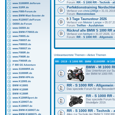
Forum:
RR - S 1000 RR - Technik - a
www.S1000RR.de/forum
Perfektionstraining Nordschlei
www.S1RR.de
Verfasst von
chris1288gti
» 31.01.2019
www.F800-Forum.de
Forum:
Rennstrecken
www.BMW-Maxi-Scooter.de
3 Tage Taunustour 2026
www.R1200ST.de/Forum
Verfasst von
Meister Lampe
» 05.07.2
G650X.de-Forum
Forum:
Treffen - Ausfahrten
www.G650X.de
Rückruf alle BMW S 1000 RR a
www.BMW-F700GS.de
Verfasst von
herbyei
» 31.07.2026, 11:
www.F800S.de
Forum:
RR - S 1000 RR - Allgemein -
www.F800ST.de
www.F800GS.de
www.F800GT.de
www.F800R.de
Unbeantwortete Themen
•
Aktive Themen
www.F900R.de
www.F900XR.de
RR - 2019 - S 1000 RR - BMW - S1000RR - M 10
F 800 GS Adventure
BMW - M 1000 R
www.S10000RR.de
Das Unterforum zur S
www.S10000R.de
der BMW M 1000 RR.
www.BMW-HP4.de
www.K1200S.de
RR - S 1000 RR - Allgemein 
BMW K1300S
Das spezielle Forum für die Besonder
BMW K1200R
BMW K1300R
RR - S 1000 RR -
www.K1200RSport.de
Das spezielle Forum f
www.K1200GT.de
Modelljahr 2019.
www.K1300GT.de
www.BMW-K1600GT.de
RR - S 1000 RR - Technik - 
Alles zur Technik der BMW S 1000 RR 
www.BMW-K1600GTL.de