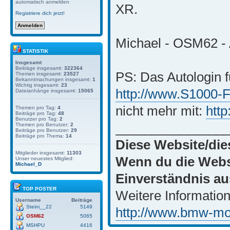
automatisch anmelden
XR.
Registriere dich jetzt!
Michael - OSM62 - 
STATISTIK
Insgesamt
Beiträge insgesamt:
322364
PS: Das Autologin f
Themen insgesamt:
23527
Bekanntmachungen insgesamt:
1
Wichtig insgesamt:
23
http://www.S1000-
Dateianhänge insgesamt:
15065
nicht mehr mit:
htt
Themen pro Tag:
4
Beiträge pro Tag:
48
Benutzer pro Tag:
2
_______________
Themen pro Benutzer:
2
Beiträge pro Benutzer:
29
Beiträge pro Thema:
14
Diese Website/die
Mitglieder insgesamt:
11303
Wenn du die Websi
Unser neuestes Mitglied:
Michael_D
Einverständnis au
TOP POSTER
Weitere Information
Username
Beiträge
Steini__22
5149
http://www.bmw-moto
OSM62
5065
MSHPU
4416