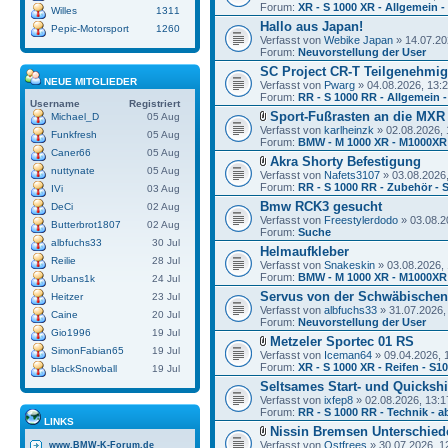
Forum:
XR - S 1000 XR - Allgemein -
Willes
1311
Hallo aus Japan!
Pepic-Motorsport
1260
Verfasst von
Webike Japan
» 14.07.20
Forum:
Neuvorstellung der User
SC Project CR-T Teilgenehmi
NEUE MITGLIEDER
Verfasst von
Pwarg
» 04.08.2026, 13:
Forum:
RR - S 1000 RR - Allgemein -
Username
Registriert
Sport-Fußrasten an die MXR
Michael_D
05 Aug
Verfasst von
karlheinzk
» 02.08.2026, 
Funkfresh
05 Aug
Forum:
BMW - M 1000 XR - M1000XR
Caner66
05 Aug
Akra Shorty Befestigung
nuttynate
05 Aug
Verfasst von
Nafets3107
» 03.08.2026,
Forum:
RR - S 1000 RR - Zubehör - 
IVi
03 Aug
Bmw RCK3 gesucht
DeCi
02 Aug
Verfasst von
Freestylerdodo
» 03.08.2
Butterbrot1807
02 Aug
Forum:
Suche
albfuchs33
30 Jul
Helmaufkleber
Reilie
28 Jul
Verfasst von
Snakeskin
» 03.08.2026, 
Forum:
BMW - M 1000 XR - M1000XR
Urbans1k
24 Jul
Servus von der Schwäbischen
Heitzer
23 Jul
Verfasst von
albfuchs33
» 31.07.2026,
Caine
20 Jul
Forum:
Neuvorstellung der User
Gio1996
19 Jul
Metzeler Sportec 01 RS
SimonFabian65
19 Jul
Verfasst von
Iceman64
» 09.04.2026, 
Forum:
XR - S 1000 XR - Reifen - S1
blackSnowball
19 Jul
Seltsames Start- und Quickshi
Verfasst von
ixfep8
» 02.08.2026, 13:1
Forum:
RR - S 1000 RR - Technik - a
LINKS
Nissin Bremsen Unterschied
Verfasst von
Ostfrees
» 30.07.2026, 1
www.BMW-K-Forum.de