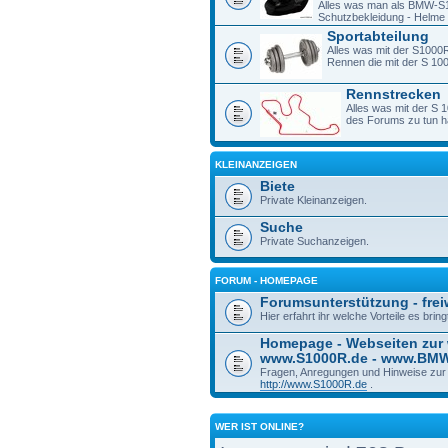
Alles was man als BMW-S1
Schutzbekleidung - Helme -
Sportabteilung
Alles was mit der S1000R
Rennen die mit der S 1
Rennstrecken
Alles was mit der S 
des Forums zu tun h
KLEINANZEIGEN
Biete
Private Kleinanzeigen.
Suche
Private Suchanzeigen.
FORUM - HOMEPAGE
Forumsunterstützung - freiw
Hier erfahrt ihr welche Vorteile es bri
Homepage - Webseiten zur
www.S1000R.de - www.BM
Fragen, Anregungen und Hinweise zu
http://www.S1000R.de
.
WER IST ONLINE?