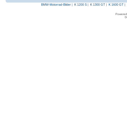
BMW-Motorrad-Bilder
|
K 1200 S
|
K 1300 GT
|
K 1600 GT
|
Powered
D