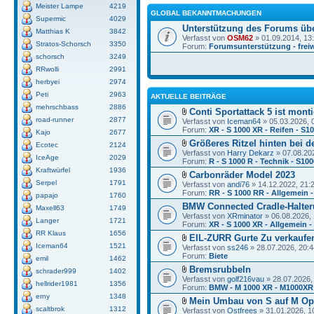
Meister Lampe
4219
GLOBAL BEKANNTMACHUNGEN
Supermic
4029
Unterstützung des Forums üb
Matthias K
3842
Verfasst von
OSM62
» 01.09.2014, 13
Stratos-Schorsch
3350
Forum:
Forumsunterstützung - freiw
schorsch
3249
RRwolli
2991
herbyei
2974
Peti
2963
AKTUELLE BEITRÄGE
mehrschbass
2886
Conti Sportattack 5 ist monti
road-runner
2877
Verfasst von
Iceman64
» 05.03.2026, 
Forum:
XR - S 1000 XR - Reifen - S1
Kajo
2677
Größeres Ritzel hinten bei d
Ecotec
2124
Verfasst von
Harry Dekarz
» 07.08.20
IceAge
2029
Forum:
R - S 1000 R - Technik - S10
Kraftwürfel
1936
Carbonräder Model 2023
Serpel
1791
Verfasst von
andi76
» 14.12.2022, 21:
Forum:
RR - S 1000 RR - Allgemein -
papajo
1760
BMW Connected Cradle-Halter
Maxell63
1749
Verfasst von
XRminator
» 06.08.2026, 
Langer
1721
Forum:
XR - S 1000 XR - Allgemein 
RR Klaus
1656
EIL-ZURR Gurte Zu verkaufe
Iceman64
1521
Verfasst von
ss246
» 28.07.2026, 20:4
Forum:
Biete
emil
1462
Bremsrubbeln
schrader999
1402
Verfasst von
golf216vau
» 28.07.2026,
hellrider1981
1356
Forum:
BMW - M 1000 XR - M1000XR
erny
1348
Mein Umbau von S auf M Op
scaltbrok
1312
Verfasst von
Ostfrees
» 31.01.2026, 1