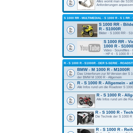
Alles womit man die S10
Anforderungen anpassen
S 1000 RR - MULTIMEDIAL - S 1000 R - S 1 RR -
S 1000 RR - Bilde
R - S1000R
Bilder - S 1000 RR - S
S 1000 RR - Vi
1000 R - S100
Video - Soundfiles 
- HP 4 - S 1000 R -
R - S 1000 R - S1000R - DER S-SERIE - ROADS
BMW - M 1000 R - M1000R
Das Unterforum zur M-Version der S 1
der BMW M 1000 R - Allgemein
R - S 1000 R - Allgemein - 
Alle Infos rund um die Roadster S 100
R - S 1000 R - Al
Alle Infos rund um die R
R - S 1000 R - Tec
Die Technik der S 1000 R
R - S 1000 R - Rei