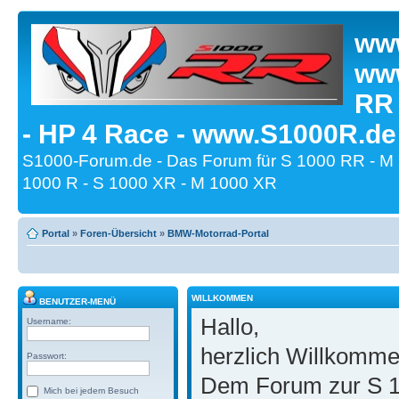
www
www
RR
- HP 4 Race - www.S1000R.de
S1000-Forum.de - Das Forum für S 1000 RR - M
1000 R - S 1000 XR - M 1000 XR
Portal
»
Foren-Übersicht
»
BMW-Motorrad-Portal
WILLKOMMEN
BENUTZER-MENÜ
Hallo,
Username:
herzlich Willkomm
Passwort:
Dem Forum zur S 1
Mich bei jedem Besuch