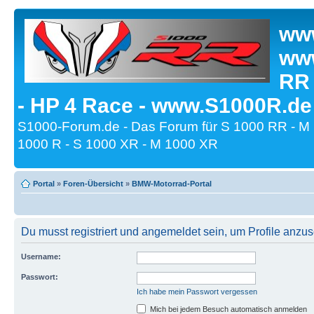
www
www
RR
- HP 4 Race - www.S1000R.de
S1000-Forum.de - Das Forum für S 1000 RR - M
1000 R - S 1000 XR - M 1000 XR
Portal
»
Foren-Übersicht
»
BMW-Motorrad-Portal
Du musst registriert und angemeldet sein, um Profile anzu
Username:
Passwort:
Ich habe mein Passwort vergessen
Mich bei jedem Besuch automatisch anmelden