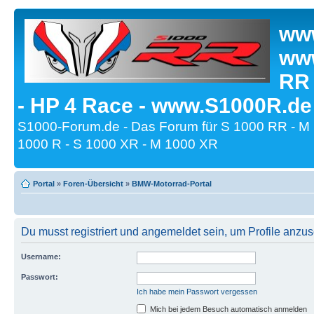
www
www
RR
- HP 4 Race - www.S1000R.de
S1000-Forum.de - Das Forum für S 1000 RR - M
1000 R - S 1000 XR - M 1000 XR
Portal
»
Foren-Übersicht
»
BMW-Motorrad-Portal
Du musst registriert und angemeldet sein, um Profile anzu
Username:
Passwort:
Ich habe mein Passwort vergessen
Mich bei jedem Besuch automatisch anmelden