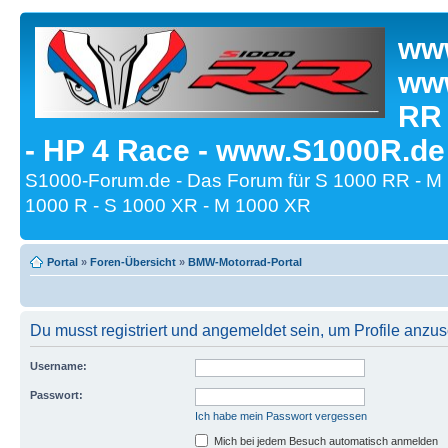
www
www
RR
- HP 4 Race - www.S1000R.de
S1000-Forum.de - Das Forum für S 1000 RR - M
1000 R - S 1000 XR - M 1000 XR
Portal
»
Foren-Übersicht
»
BMW-Motorrad-Portal
Du musst registriert und angemeldet sein, um Profile anzu
Username:
Passwort:
Ich habe mein Passwort vergessen
Mich bei jedem Besuch automatisch anmelden