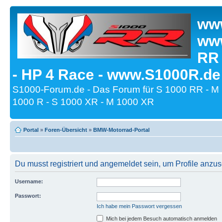
www
www
RR
- HP 4 Race - www.S1000R.de
S1000-Forum.de - Das Forum für S 1000 RR - M
1000 R - S 1000 XR - M 1000 XR
Portal
»
Foren-Übersicht
»
BMW-Motorrad-Portal
Du musst registriert und angemeldet sein, um Profile anzu
Username:
Passwort:
Ich habe mein Passwort vergessen
Mich bei jedem Besuch automatisch anmelden