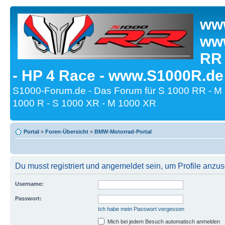
www
www
RR
- HP 4 Race - www.S1000R.de
S1000-Forum.de - Das Forum für S 1000 RR - M
1000 R - S 1000 XR - M 1000 XR
Portal
»
Foren-Übersicht
»
BMW-Motorrad-Portal
Du musst registriert und angemeldet sein, um Profile anzu
Username:
Passwort:
Ich habe mein Passwort vergessen
Mich bei jedem Besuch automatisch anmelden