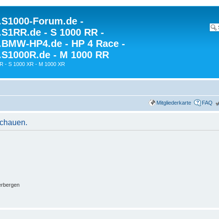
S1000-Forum.de -
S1RR.de - S 1000 RR -
BMW-HP4.de - HP 4 Race -
S1000R.de - M 1000 RR
R - S 1000 XR - M 1000 XR
Mitgliederkarte
FAQ
schauen.
erbergen