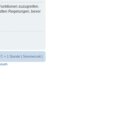
 Funktionen zuzugreifen.
ndten Regelungen, bevor
UTC + 1 Stunde [ Sommerzeit ]
ssum