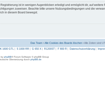
egistrierung ist in wenigen Augenblicken erledigt und ermöglicht dir, auf weitere
erechtigungen zuweisen. Beachte bitte unsere Nutzungsbedingungen und die verwa
 dich in diesem Board bewegst.
Das Team
•
Alle Cookies des Boards löschen
• Alle Zeiten sind 
K 1600 GTL
|
S 1000 RR
|
G 650 X
|
R1200ST
|
F 800 R
|
Datenschutzerklärung
|
Impre
 by
phpBB
® Forum Software © phpBB Group
eutsche Übersetzung durch
phpBB.de