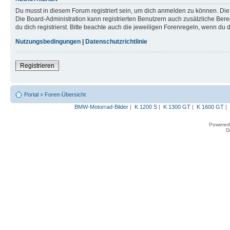
Du musst in diesem Forum registriert sein, um dich anmelden zu können. Die R
Die Board-Administration kann registrierten Benutzern auch zusätzliche B
du dich registrierst. Bitte beachte auch die jeweiligen Forenregeln, wenn du
Nutzungsbedingungen
|
Datenschutzrichtlinie
Registrieren
Portal
»
Foren-Übersicht
BMW-Motorrad-Bilder
|
K 1200 S
|
K 1300 GT
|
K 1600 GT
|
Powered
D