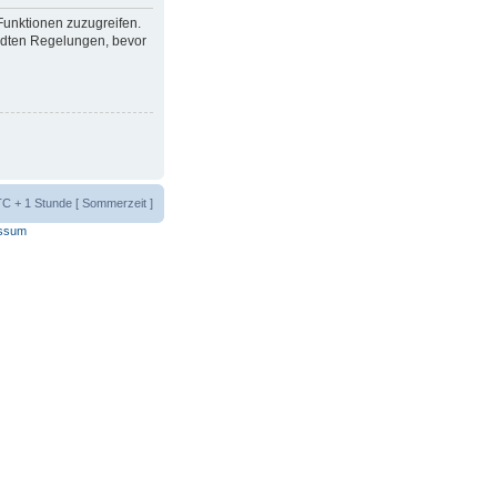
 Funktionen zuzugreifen.
ndten Regelungen, bevor
UTC + 1 Stunde [ Sommerzeit ]
ssum