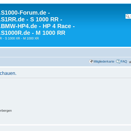
S1000-Forum.de -
S1RR.de - S 1000 RR -
BMW-HP4.de - HP 4 Race -
S1000R.de - M 1000 RR
R - S 1000 XR - M 1000 XR
Mitgliederkarte
FAQ
schauen.
erbergen