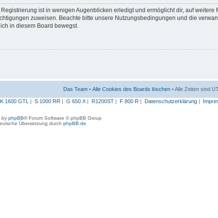
egistrierung ist in wenigen Augenblicken erledigt und ermöglicht dir, auf weitere
erechtigungen zuweisen. Beachte bitte unsere Nutzungsbedingungen und die verwa
 dich in diesem Board bewegst.
Das Team
•
Alle Cookies des Boards löschen
• Alle Zeiten sind 
K 1600 GTL
|
S 1000 RR
|
G 650 X
|
R1200ST
|
F 800 R
|
Datenschutzerklärung
|
Impre
 by
phpBB
® Forum Software © phpBB Group
eutsche Übersetzung durch
phpBB.de