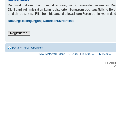
Du musst in diesem Forum registriert sein, um dich anmelden zu können. Die R
Die Board-Administration kann registrierten Benutzern auch zusätzliche B
du dich registrierst. Bitte beachte auch die jeweiligen Forenregeln, wenn du
Nutzungsbedingungen
|
Datenschutzrichtlinie
Registrieren
Portal
»
Foren-Übersicht
BMW-Motorrad-Bilder
|
K 1200 S
|
K 1300 GT
|
K 1600 GT
|
Powered
D