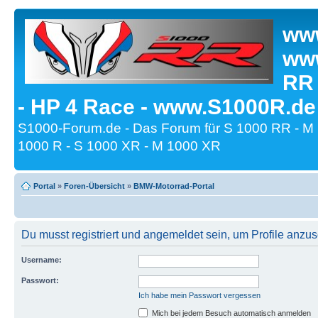
www
www
RR
- HP 4 Race - www.S1000R.de
S1000-Forum.de - Das Forum für S 1000 RR - M
1000 R - S 1000 XR - M 1000 XR
Portal
»
Foren-Übersicht
»
BMW-Motorrad-Portal
Du musst registriert und angemeldet sein, um Profile anzu
Username:
Passwort:
Ich habe mein Passwort vergessen
Mich bei jedem Besuch automatisch anmelden