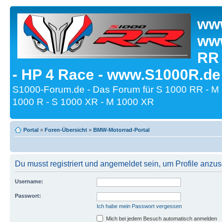
www
www
RR
- HP 4 Race - www.S1000R.de
S1000-Forum.de - Das Forum für S 1000 RR - M
1000 R - S 1000 XR - M 1000 XR
Portal
»
Foren-Übersicht
»
BMW-Motorrad-Portal
Du musst registriert und angemeldet sein, um Profile anzu
Username:
Passwort:
Ich habe mein Passwort vergessen
Mich bei jedem Besuch automatisch anmelden