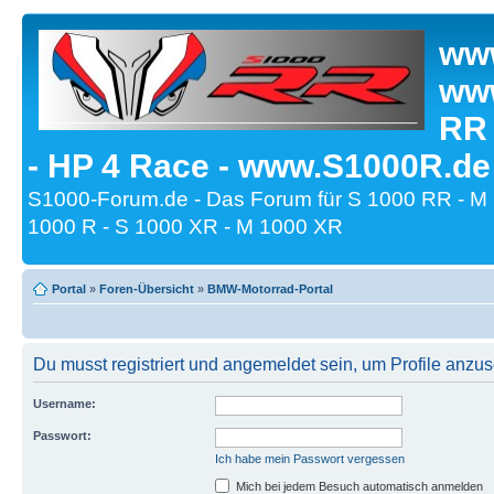
www
www
RR
- HP 4 Race - www.S1000R.de
S1000-Forum.de - Das Forum für S 1000 RR - M
1000 R - S 1000 XR - M 1000 XR
Portal
»
Foren-Übersicht
»
BMW-Motorrad-Portal
Du musst registriert und angemeldet sein, um Profile anzu
Username:
Passwort:
Ich habe mein Passwort vergessen
Mich bei jedem Besuch automatisch anmelden