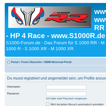
www
www
RR
- HP 4 Race - www.S1000R.de
S1000-Forum.de - Das Forum für S 1000 RR - M
1000 R - S 1000 XR - M 1000 XR
Portal
»
Foren-Übersicht
»
BMW-Motorrad-Portal
Du musst registriert und angemeldet sein, um Profile anzu
Username:
Passwort:
Ich habe mein Passwort vergessen
Mich bei jedem Besuch automatisch anmelden