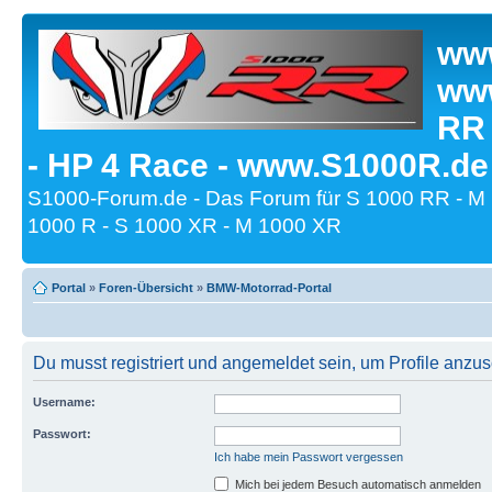
www
www
RR
- HP 4 Race - www.S1000R.de
S1000-Forum.de - Das Forum für S 1000 RR - M
1000 R - S 1000 XR - M 1000 XR
Portal
»
Foren-Übersicht
»
BMW-Motorrad-Portal
Du musst registriert und angemeldet sein, um Profile anzu
Username:
Passwort:
Ich habe mein Passwort vergessen
Mich bei jedem Besuch automatisch anmelden