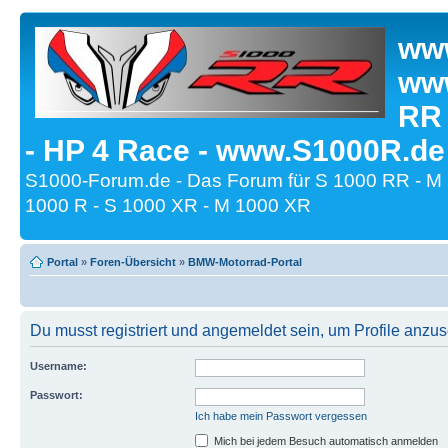
www
www
RR
- HP 4 Race - www.S1000R.de
S1000-Forum.de - Das Forum für S 1000 RR - M
1000 R - S 1000 XR - M 1000 XR
Portal
»
Foren-Übersicht
»
BMW-Motorrad-Portal
Du musst registriert und angemeldet sein, um Profile anzu
Username:
Passwort:
Ich habe mein Passwort vergessen
Mich bei jedem Besuch automatisch anmelden