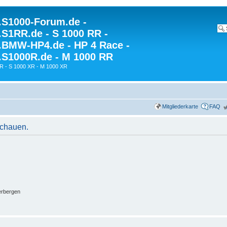
S1000-Forum.de -
S1RR.de - S 1000 RR -
BMW-HP4.de - HP 4 Race -
S1000R.de - M 1000 RR
R - S 1000 XR - M 1000 XR
Mitgliederkarte
FAQ
schauen.
erbergen