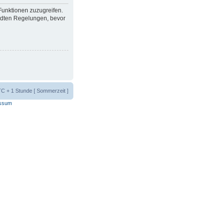
 Funktionen zuzugreifen.
ndten Regelungen, bevor
UTC + 1 Stunde [ Sommerzeit ]
ssum