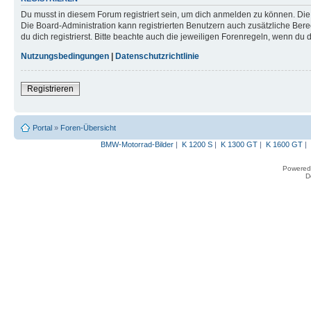
Du musst in diesem Forum registriert sein, um dich anmelden zu können. Die R
Die Board-Administration kann registrierten Benutzern auch zusätzliche B
du dich registrierst. Bitte beachte auch die jeweiligen Forenregeln, wenn du
Nutzungsbedingungen
|
Datenschutzrichtlinie
Registrieren
Portal
»
Foren-Übersicht
BMW-Motorrad-Bilder
|
K 1200 S
|
K 1300 GT
|
K 1600 GT
|
Powered
D