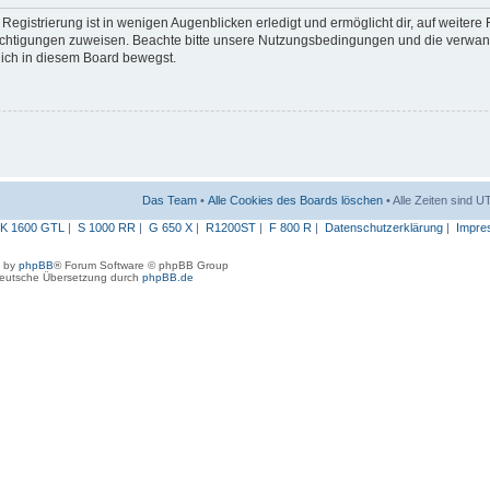
egistrierung ist in wenigen Augenblicken erledigt und ermöglicht dir, auf weitere
erechtigungen zuweisen. Beachte bitte unsere Nutzungsbedingungen und die verwa
 dich in diesem Board bewegst.
Das Team
•
Alle Cookies des Boards löschen
• Alle Zeiten sind 
K 1600 GTL
|
S 1000 RR
|
G 650 X
|
R1200ST
|
F 800 R
|
Datenschutzerklärung
|
Impre
 by
phpBB
® Forum Software © phpBB Group
eutsche Übersetzung durch
phpBB.de