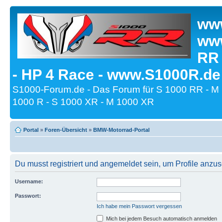
www
www
RR
- HP 4 Race - www.S1000R.de
S1000-Forum.de - Das Forum für S 1000 RR - M
1000 R - S 1000 XR - M 1000 XR
Portal
»
Foren-Übersicht
»
BMW-Motorrad-Portal
Du musst registriert und angemeldet sein, um Profile anzu
Username:
Passwort:
Ich habe mein Passwort vergessen
Mich bei jedem Besuch automatisch anmelden