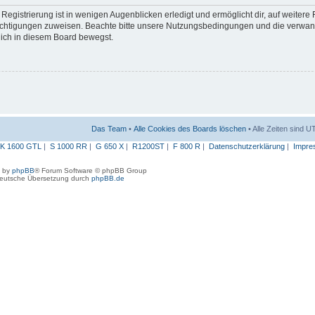
egistrierung ist in wenigen Augenblicken erledigt und ermöglicht dir, auf weitere
erechtigungen zuweisen. Beachte bitte unsere Nutzungsbedingungen und die verwa
 dich in diesem Board bewegst.
Das Team
•
Alle Cookies des Boards löschen
• Alle Zeiten sind 
K 1600 GTL
|
S 1000 RR
|
G 650 X
|
R1200ST
|
F 800 R
|
Datenschutzerklärung
|
Impre
 by
phpBB
® Forum Software © phpBB Group
eutsche Übersetzung durch
phpBB.de