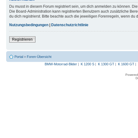
Du musst in diesem Forum registriert sein, um dich anmelden zu können. Die R
Die Board-Administration kann registrierten Benutzern auch zusätzliche B
du dich registrierst. Bitte beachte auch die jeweiligen Forenregeln, wenn du
Nutzungsbedingungen
|
Datenschutzrichtlinie
Registrieren
Portal
»
Foren-Übersicht
BMW-Motorrad-Bilder
|
K 1200 S
|
K 1300 GT
|
K 1600 GT
|
Powered
D