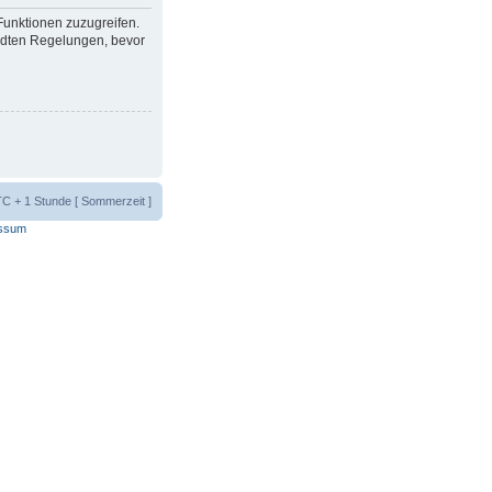
 Funktionen zuzugreifen.
ndten Regelungen, bevor
UTC + 1 Stunde [ Sommerzeit ]
ssum