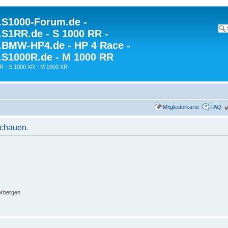
S1000-Forum.de -
S1RR.de - S 1000 RR -
BMW-HP4.de - HP 4 Race -
S1000R.de - M 1000 RR
R - S 1000 XR - M 1000 XR
Mitgliederkarte
FAQ
schauen.
erbergen