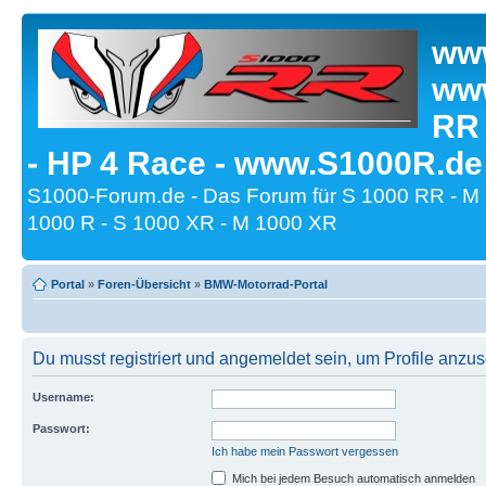
www
www
RR
- HP 4 Race - www.S1000R.de
S1000-Forum.de - Das Forum für S 1000 RR - M
1000 R - S 1000 XR - M 1000 XR
Portal
»
Foren-Übersicht
»
BMW-Motorrad-Portal
Du musst registriert und angemeldet sein, um Profile anzu
Username:
Passwort:
Ich habe mein Passwort vergessen
Mich bei jedem Besuch automatisch anmelden