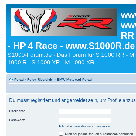
www
www
RR
- HP 4 Race - www.S1000R.de
S1000-Forum.de - Das Forum für S 1000 RR - M
1000 R - S 1000 XR - M 1000 XR
Portal
»
Foren-Übersicht
»
BMW-Motorrad-Portal
Du musst registriert und angemeldet sein, um Profile anzu
Username:
Passwort:
Ich habe mein Passwort vergessen
Mich bei jedem Besuch automatisch anmelden