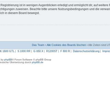
egistrierung ist in wenigen Augenblicken erledigt und ermöglicht dir, auf weitere
erechtigungen zuweisen. Beachte bitte unsere Nutzungsbedingungen und die verwa
 dich in diesem Board bewegst.
Das Team
•
Alle Cookies des Boards löschen
• Alle Zeiten sind 
K 1600 GTL
|
S 1000 RR
|
G 650 X
|
R1200ST
|
F 800 R
|
Datenschutzerklärung
|
Impre
 by
phpBB
® Forum Software © phpBB Group
eutsche Übersetzung durch
phpBB.de