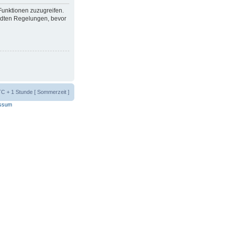
 Funktionen zuzugreifen.
ndten Regelungen, bevor
UTC + 1 Stunde [ Sommerzeit ]
ssum