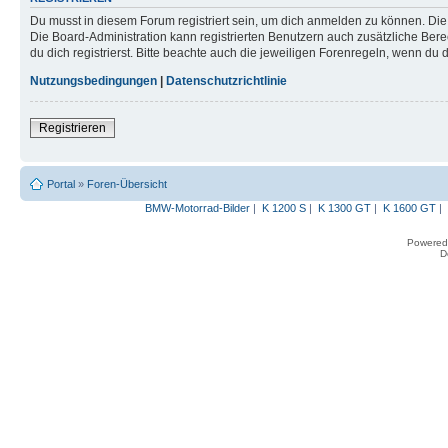
Du musst in diesem Forum registriert sein, um dich anmelden zu können. Die R
Die Board-Administration kann registrierten Benutzern auch zusätzliche B
du dich registrierst. Bitte beachte auch die jeweiligen Forenregeln, wenn du
Nutzungsbedingungen
|
Datenschutzrichtlinie
Registrieren
Portal
»
Foren-Übersicht
BMW-Motorrad-Bilder
|
K 1200 S
|
K 1300 GT
|
K 1600 GT
|
Powered
D