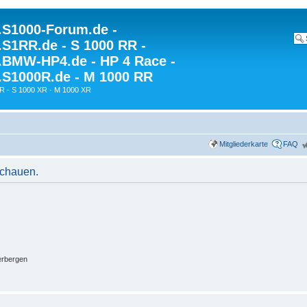
S1000-Forum.de -
S1RR.de - S 1000 RR -
BMW-HP4.de - HP 4 Race -
S1000R.de - M 1000 RR
R - S 1000 XR - M 1000 XR
Mitgliederkarte
FAQ
schauen.
erbergen