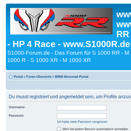
www
www
RR
- HP 4 Race - www.S1000R.de
S1000-Forum.de - Das Forum für S 1000 RR - M
1000 R - S 1000 XR - M 1000 XR
Portal
»
Foren-Übersicht
»
BMW-Motorrad-Portal
Du musst registriert und angemeldet sein, um Profile anzu
Username:
Passwort:
Ich habe mein Passwort vergessen
Mich bei jedem Besuch automatisch anmelden