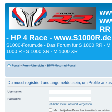
www
www
RR
- HP 4 Race - www.S1000R.de
S1000-Forum.de - Das Forum für S 1000 RR - M
1000 R - S 1000 XR - M 1000 XR
Portal
»
Foren-Übersicht
»
BMW-Motorrad-Portal
Du musst registriert und angemeldet sein, um Profile anzu
Username:
Passwort:
Ich habe mein Passwort vergessen
Mich bei jedem Besuch automatisch anmelden