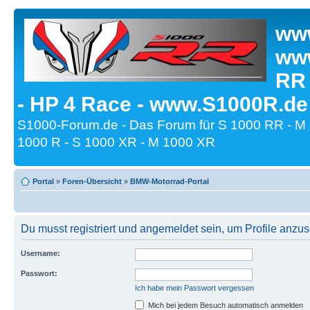
www
www
RR
- HP 4 Race - www.S1000R.de
S1000-Forum.de - Das Forum für S 1000 RR - M
1000 R - S 1000 XR - M 1000 XR
Portal
»
Foren-Übersicht
»
BMW-Motorrad-Portal
Du musst registriert und angemeldet sein, um Profile anzu
Username:
Passwort:
Ich habe mein Passwort vergessen
Mich bei jedem Besuch automatisch anmelden